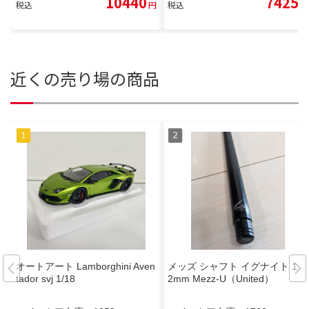
10440
7425
税込
円
税込
円
近くの売り場の商品
オートアート Lamborghini Aven
メッズ シャフト イグナイト 12.
tador svj 1/18
2mm Mezz-U（United）