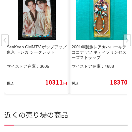
SeaKeen GMMTV ポップアップ
2001年製激レア★ハローキティ
東京 トレカ シークレット
ココナッツ キティプリンセス ビ
ーズストラップ
マイストア在庫：
3605
マイストア在庫：
4688
10311
18370
税込
円
税込
円
近くの売り場の商品