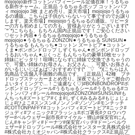
mojojojo新作コットンパフィーシール定価在庫！うるちゅ
る新作チャーム。正規品 うるちゅるポップ コットンパフ
ィ mojojojo 3枚 まとめ売り。楽天市場】mojojojoうるちゅ
るの通販。こちらは子供がいらないって事ですのでお譲り
します。楽天市場】mojojojoうるちゅるの通販。リピータ
ーの方も初めましての方も、皆様ありがとうございます(*
´꒳`*)こちらも、もちろん国内正規品です！ご安心ください
♡セット内容⚫︎うるちゅるmojojojo⚫︎うるちゅる
mojojojo⚫︎うるちゅる ZONZON⚫︎うるちゅる SUNSUN⚫︎
うるちゅる もんちっち⚫︎コットン ズートピア⚫︎コットン
くま⚫︎ボンボンドロップ しずくちゃん⚫︎ボンボンドロップ
うるおいちゃん⚫︎ぷくっと もんちっちの豪華10枚セット
姉妹にピッタリ！喧嘩にならずに姉妹で交換できちゃうの
で、可愛い姉妹のお母さん、お父さん、、可愛いお孫さん
がいるじいじばぁば♡おすすめです(*゜▽゜*)(こちらは人
気商品で店舗入手困難の商品です。［正規品］42種 プチ
ドロップステッカーまとめ売り。深夜でもどうぞご都合の
よいタイミングで…！ご遠慮なく♡)#BONBONDROP#ボ
ンボンドロップシール#うるちゅるシール#うるちゅる#コ
ットンパフィ#シール#mojojojo#ZONZON#SUNSUN#も
んちっち#ズートピア#くま#しずく#みるみる#もじょじょ
じょ#ひよこ#スンスン#ノンノン#ゾンゾン#モンチッチ
#COTTONPAFFY#コットンパフィ#ズートピア#ニック#
ジュディ#フィニック#フラッシュ#ボゴ署長#クロウハウ
ザー#ベルウェザー副市長#マイケル・狸山#保安官#にん
じん#キャンディ#ドーナツ#保安官バッヂ#ドーンベルウ
ェザー#ドロップシール#株式会社サンスター文具株式会社
#株式会社カミオジャパン#株式会社クラックス#正規品プ