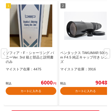
ソフィア・F・シャーリング バ
ペンタックス TAKUMAR 500m
ニーVer. 3rd 箱と部品と説明書
m F4.5 純正キャップ付き レン
のみ
ズ
マイストア在庫：
4475
マイストア在庫：
3916
6000
9048
税込
円
税込
円
カートに入れる
カートに入れる