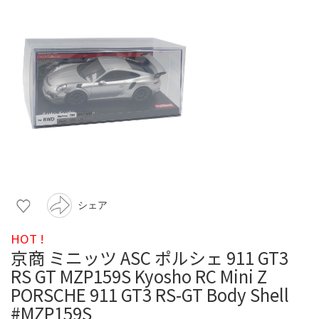
シェア
HOT !
京商 ミニッツ ASC ポルシェ 911 GT3
RS GT MZP159S Kyosho RC Mini Z
PORSCHE 911 GT3 RS-GT Body Shell
#MZP159S