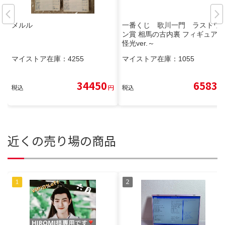
メルル
一番くじ 歌川一門 ラストワ
ン賞 相馬の古内裏 フィギュア～
怪光ver.～
マイストア在庫：
4255
マイストア在庫：
1055
34450
6583
税込
円
税込
円
近くの売り場の商品