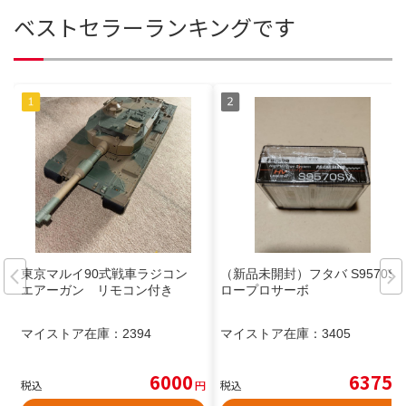
ベストセラーランキングです
東京マルイ90式戦車ラジコン
（新品未開封）フタバ S9570SV
エアーガン リモコン付き
ロープロサーボ
マイストア在庫：
2394
マイストア在庫：
3405
6000
6375
税込
円
税込
円