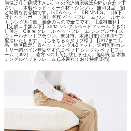
画像よりご確認下さい。その他近隣地域はお問い合わせ下
さい。。木製ベッド・オーク材・シングル | 無印良品。割
と綺麗なお品物です。IKEA ベッド BRIMNES。［値下
げ］ヘッドボード無し 無印 ベッドフレーム ウォールナッ
ト シングル 2個。画像のもので全てです。【送料無料】
【定価→半額以下】Serta シングルベッドフレーム 引き出
し付き。Claire クレール ベッドフレーム シングルサイズ
ウォールナットブラウン。奈良市、木津川市は1000円で
配達いたします。【ちるちる☆彡サブ様 】【3/17まで出
品、地区限定】畳ベッド シングル2セット。送料無料カン
トリー調パイン無垢材すのこベッド シングル ベッドフレ
ーム（392）。遠方への出荷は致しません。無印良品 木製
シングルベッドフレーム (1本割れており特価販売)