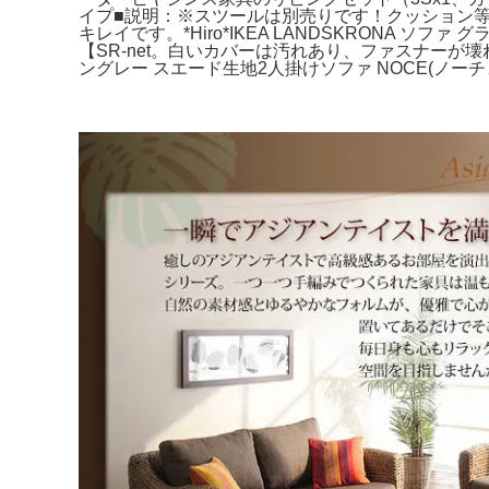
イプ■説明：※スツールは別売りです！クッション
キレイです。*Hiro*IKEA LANDSKRONA ソ
【SR-net。白いカバーは汚れあり、ファスナー
ングレー スエード生地2人掛けソファ NOCE(ノー