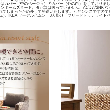
等はカバー（中のベージュ）のカバー（外の白）をしておりま
ファ グランボームスタード。タバコは吸っていません。ACD773NK 
が壊れてしまったため外して発送いたします。ヒヤシンスですの
チェ)。IKEA ソーデルハムン 3人掛け フリードトゥナライ