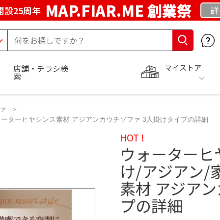
MAP.FIAR.ME 創業祭
詳
開設25周年
マイストア
店舗・チラシ検
索
ァ
ウォーターヒヤシンス素材 アジアンカウチソファ 3人掛けタイプの詳細
HOT !
ウォーターヒ
け/アジアン/
素材 アジアン
プの詳細