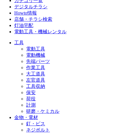
カテゴリ一覧
デジタルチラシ
Howto情報
店舗・チラシ検索
灯油宅配
電動工具・機械レンタル
工具
電動工具
電動機械
先端パーツ
作業工具
大工道具
左官道具
工具収納
保安
荷役
計測
研磨・ケミカル
金物・電材
釘・ビス
ネジボルト