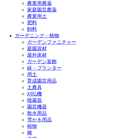
農業用農薬
家庭園芸農薬
農業用土
肥料
飼料
ガーデニング・植物
ガーデンファニチャー
庭園資材
屋外床材
ガーデン装飾
鉢・プランター
用土
育成園芸用品
土農具
刈払機
噴霧器
園芸機器
散水用品
雪かき用品
植物
種