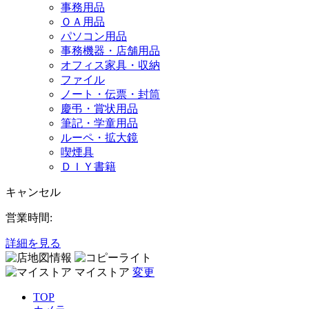
事務用品
ＯＡ用品
パソコン用品
事務機器・店舗用品
オフィス家具・収納
ファイル
ノート・伝票・封筒
慶弔・賞状用品
筆記・学童用品
ルーペ・拡大鏡
喫煙具
ＤＩＹ書籍
キャンセル
営業時間:
詳細を見る
マイストア
変更
TOP