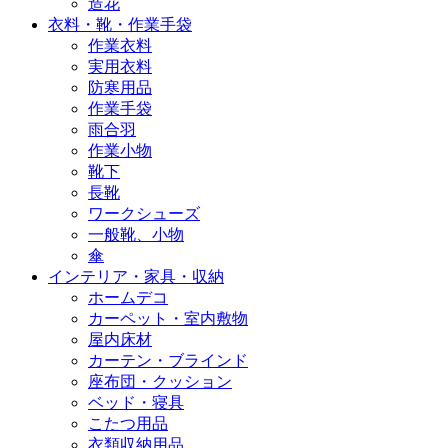
造花
衣料・靴・作業手袋
作業衣料
実用衣料
防寒用品
作業手袋
雨合羽
作業小物
靴下
長靴
ワークシューズ
一般靴、小物
傘
インテリア・家具・収納
ホームデコ
カーペット・室内敷物
屋内床材
カーテン・ブラインド
座布団・クッション
ベッド・寝具
こたつ用品
衣類収納用品