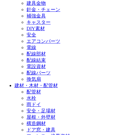
建具金物
針金・チェーン
補強金具
キャスター
DIY素材
安全
エアコンパーツ
電線
配線部材
配線結束
電設資材
配線パーツ
換気扇
建材・木材・配管材
配管材
水栓
雨ドイ
安全・足場材
屋根・外壁材
構造鋼材
ドア窓・建具