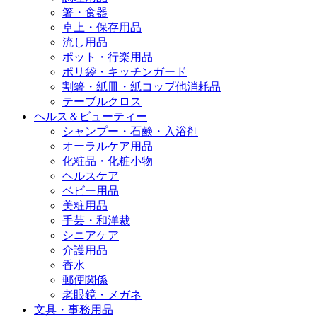
箸・食器
卓上・保存用品
流し用品
ポット・行楽用品
ポリ袋・キッチンガード
割箸・紙皿・紙コップ他消耗品
テーブルクロス
ヘルス＆ビューティー
シャンプー・石鹸・入浴剤
オーラルケア用品
化粧品・化粧小物
ヘルスケア
ベビー用品
美粧用品
手芸・和洋裁
シニアケア
介護用品
香水
郵便関係
老眼鏡・メガネ
文具・事務用品