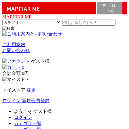
詳しくは
MAP.FIAR.ME
こちら
MAP.FIAR.ME
ご利用案内
お問い合わせ
ゲスト様
0
合計金額
0円
マイストア
変更
ログイン
新規会員登録
ようこそ
ゲスト様
ログイン
カテゴリ一覧