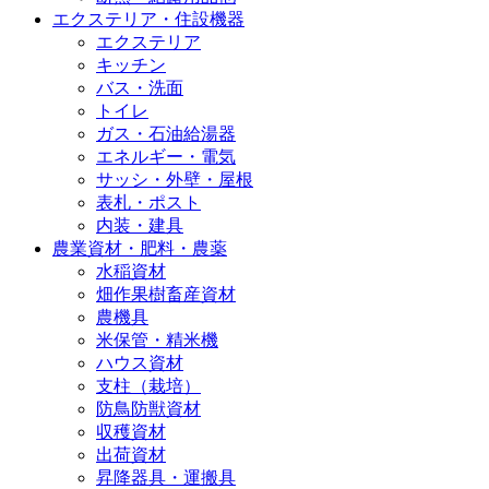
エクステリア・住設機器
エクステリア
キッチン
バス・洗面
トイレ
ガス・石油給湯器
エネルギー・電気
サッシ・外壁・屋根
表札・ポスト
内装・建具
農業資材・肥料・農薬
水稲資材
畑作果樹畜産資材
農機具
米保管・精米機
ハウス資材
支柱（栽培）
防鳥防獣資材
収穫資材
出荷資材
昇降器具・運搬具