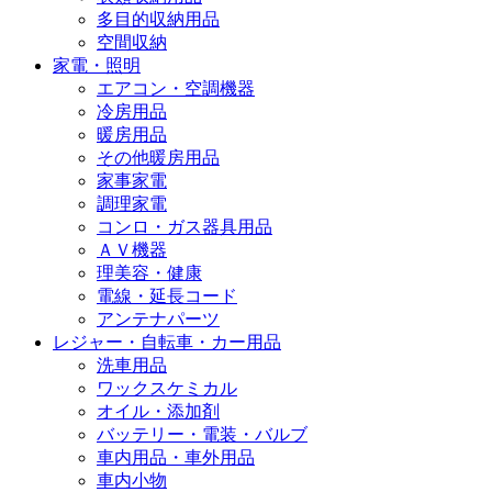
多目的収納用品
空間収納
家電・照明
エアコン・空調機器
冷房用品
暖房用品
その他暖房用品
家事家電
調理家電
コンロ・ガス器具用品
ＡＶ機器
理美容・健康
電線・延長コード
アンテナパーツ
レジャー・自転車・カー用品
洗車用品
ワックスケミカル
オイル・添加剤
バッテリー・電装・バルブ
車内用品・車外用品
車内小物