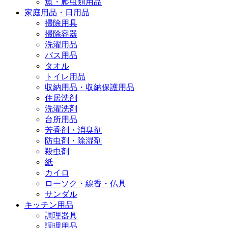
魚・爬虫類用品
家庭用品・日用品
掃除用具
掃除容器
洗濯用品
バス用品
タオル
トイレ用品
収納用品・収納保護用品
住居洗剤
洗濯洗剤
台所用品
芳香剤・消臭剤
防虫剤・除湿剤
殺虫剤
紙
カイロ
ローソク・線香・仏具
サンダル
キッチン用品
調理器具
調理用品