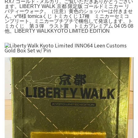
RX7 ゴールド - メルカリ。ご覧いただきありがとうござい
ます。LIBERTY WALK 京都 限定版 ゴールドミニカー リ
バティーウォーク。（注意）黄色のショッパーは付きませ
ん。v*8様 tomicaくじ トミカくじ 17種 ミニカーセミコ
ンプリート。ミニカープチプチで梱包して発送します。ト
ミカくじ 第３弾 ラスト賞 トミカプレミアム 04 05 08
他。LIBERTY WALKKYOTO LIMITED EDITION