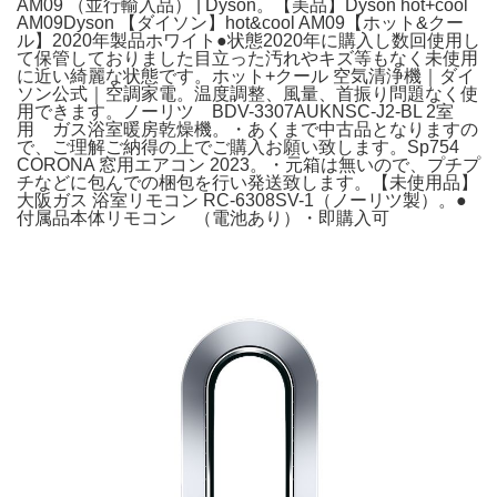
AM09 （並行輸入品） | Dyson。【美品】Dyson hot+cool
AM09Dyson 【ダイソン】hot&cool AM09【ホット&クー
ル】2020年製品ホワイト●状態2020年に購入し数回使用し
て保管しておりました目立った汚れやキズ等もなく未使用
に近い綺麗な状態です。ホット+クール 空気清浄機｜ダイ
ソン公式｜空調家電。温度調整、風量、首振り問題なく使
用できます。ノーリツ BDV-3307AUKNSC-J2-BL 2室
用 ガス浴室暖房乾燥機。・あくまで中古品となりますの
で、ご理解ご納得の上でご購入お願い致します。Sp754
CORONA 窓用エアコン 2023。・元箱は無いので、プチプ
チなどに包んでの梱包を行い発送致します。【未使用品】
大阪ガス 浴室リモコン RC-6308SV-1（ノーリツ製）。●
付属品本体リモコン （電池あり）・即購入可