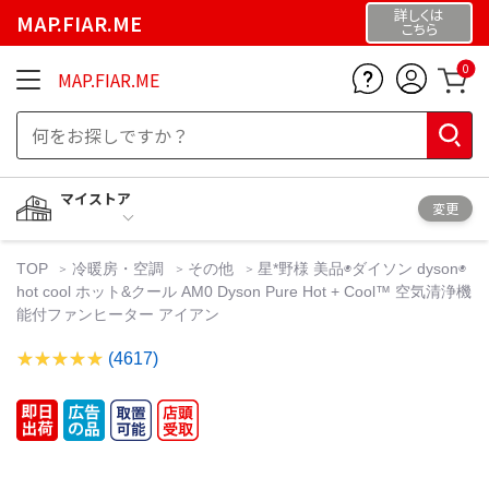
詳しくは
MAP.FIAR.ME
こちら
0
MAP.FIAR.ME
マイストア
変更
TOP
冷暖房・空調
その他
星*野様 美品◉ダイソン dyson◉
hot cool ホット&クール AM0 Dyson Pure Hot + Cool™ 空気清浄機
能付ファンヒーター アイアン
(4617)