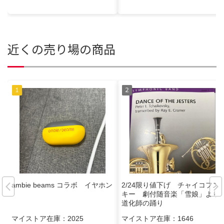
近くの売り場の商品
ambie beams コラボ イヤホン
2/24限り値下げ チャイコフス
キー 劇付随音楽「雪娘」より
道化師の踊り
マイストア在庫：
2025
マイストア在庫：
1646