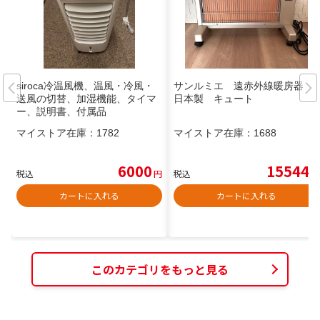
siroca冷温風機、温風・冷風・
サンルミエ 遠赤外線暖房器
送風の切替、加湿機能、タイマ
日本製 キュート
ー、説明書、付属品
マイストア在庫：
1782
マイストア在庫：
1688
6000
15544
税込
円
税込
円
カートに入れる
カートに入れる
このカテゴリをもっと見る