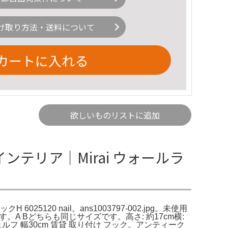
け取り方法・送料について
カートに入れる
欲しいものリストに追加
テリア｜Mirai ウォールラ
25120 nail。ans1003797-002.jpg。未使用
A Bどちらも同じサイズです。高さ: 約17cm横:
フ 幅30cm 賃貸 取り付け フック。アンティーク