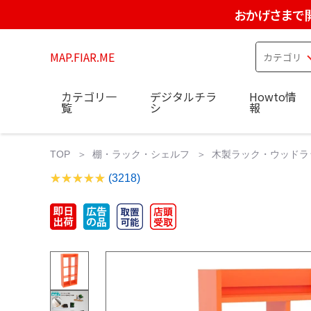
おかげさまで
MAP.FIAR.ME
カテゴリ一
デジタルチラ
Howto情
覧
シ
報
TOP
棚・ラック・シェルフ
木製ラック・ウッドラ
(3218)