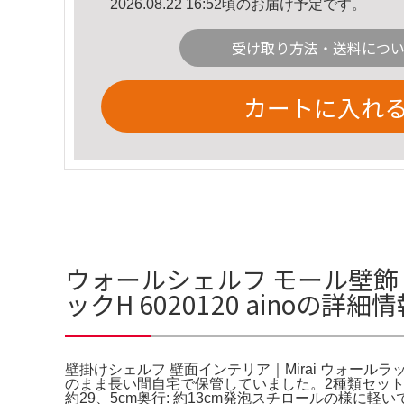
2026.08.22 16:52頃のお届け予定です。
受け取り方法・送料につ
カートに入れ
ウォールシェルフ モール壁飾り
ックH 6020120 ainoの詳細
壁掛けシェルフ 壁面インテリア｜Mirai ウォールラックH 60
のまま長い間自宅で保管していました。2種類セットで
約29、5cm奥行: 約13cm発泡スチロールの様に