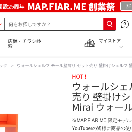
MAP.FIAR.ME 創業祭
詳
開設25周年
マイストア
店舗・チラシ検
索
ック
ウォールシェルフ モール壁飾り セット売り 壁掛けシェルフ 壁面インテ
HOT !
ウォールシェ
売り 壁掛け
Mirai ウォール
※MAP.FIAR.ME 限定モデル
YouTuberの皆様に商品