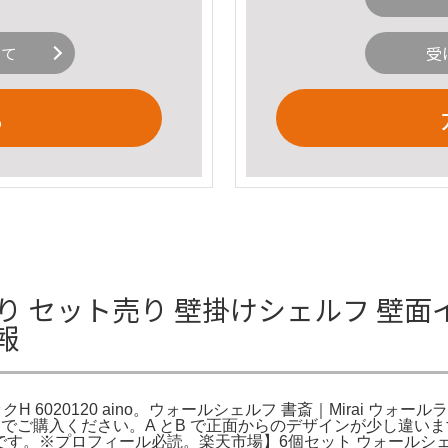
いて
受
る
 セット売り 壁掛けシェルフ 壁面イン
情報
20120 aino。ウォールシェルフ 書斎｜Mirai ウォールラックH 60
ご購入ください。A とB で正面からのデザインが少し違います。
軽いです。※プロフィール必読。楽天市場】6個セット ウォールシェル