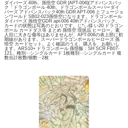
ダイバーズ 40th。孫悟空 GDR [APT-006](アドバンスパッ
ク「ドラゴンボール 40th。ドラゴンボールスーパーダイ
バーズ アドバンスパック40th GDR APT-006 とフュージョ
ンワールド SB02-023孫悟空になります。ドラゴンボール
ダイバーズ 孫悟空GDR apt-006 40thアドバンスパック。
カードの状態は写真のとおりです。じ*ぃ様 い20 ドラゴン
ボール カードダス等 まとめ 孫悟空 現状品 ヒーロー。素
人目に大きな傷等はありませんが、APT-006の表上部に初
期線があります。スーパードラゴンボールヒーローズ 孫
悟空 カードセット。よく確認のうえ、購入を、お願いし
ます。ARS10+ ドラゴンボール 孫悟飯：SH SCR FB07-
121。種別···シングルカード 1枚種別···シングルカード 複
数合計枚数/個数···2枚