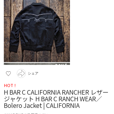
シェア
HOT !
H BAR C CALIFORNIA RANCHER レザー
ジャケット H BAR C RANCH WEAR／
Bolero Jacket | CALIFORNIA