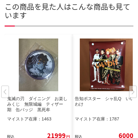
この商品を見た人はこんな商品も見て
います
鬼滅の刃 ダイニング お楽し
告知ポスター シャ乱Q いい
みくじ 無限城編 ティザー
わけ
期 缶バッジ 黒死牟
マイストア在庫：
1463
マイストア在庫：
1787
21999
6000
税込
円
税込
円