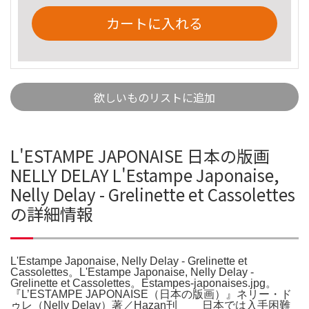
カートに入れる
欲しいものリストに追加
L'ESTAMPE JAPONAISE 日本の版画
NELLY DELAY L'Estampe Japonaise,
Nelly Delay - Grelinette et Cassolettes
の詳細情報
L'Estampe Japonaise, Nelly Delay - Grelinette et
Cassolettes。L'Estampe Japonaise, Nelly Delay -
Grelinette et Cassolettes。Estampes-japonaises.jpg。
『L’ESTAMPE JAPONAISE（日本の版画）』ネリー・ド
ゥレ（Nelly Delay）著／Hazan刊 日本では入手困難