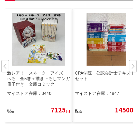
激レア！ スネーク・アイズ
CPA学院 公認会計士テキスト
へろ 全5巻＋描き下ろしマンガ
セット
冊子付き 文庫コミック
マイストア在庫：
3440
マイストア在庫：
4847
7125
14500
税込
円
税込
円