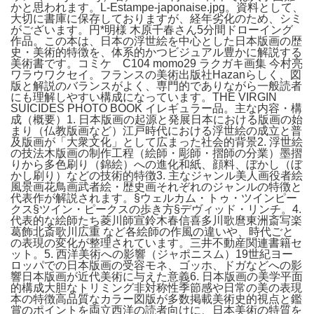
かと思われます。L-Estampe-japonaise.jpg。資料として、
大切に書庫に保存しておりますが、経年劣化のため、シミ
がございます。円*明様 木原千春さん5分間ドローイング
作品。この本は、日本の浮世絵を中心とした日本版画の歴
史・美術的特徴を、体系的かつビジュアル豊かに解説する
美術書です。コミケ C104 momo29 ラクガキ画集 今村亮
ワラウワクセイ。フランスの美術出版社Hazanらしく、図
版と解説のバランスがよく、専門的でありながら一般読者
にも理解しやすい構成になっています。THE VIRGIN
SUICIDES PHOTO BOOK イレギュラー品。主な内容・構
成（概要）1. 日本版画の起源と発展日本における版画の始
まり（仏教版画など）江戸時代における浮世絵の成立と普
及版画が「大衆文化」として広まった社会的背景2. 浮世絵
の技法木版画の制作工程（絵師・彫師・摺師の分業）墨摺
りから多色刷り（錦絵）への進化和紙、顔料、ぼかし（ぼ
かし刷り）などの技術的特徴3. 主なジャンル美人画役者絵
風景画花鳥画武者絵・歴史画それぞれのジャンルの特徴と
代表作が解説されます。§ウェルカム・トゥ・ツインピー
クス§ツイン・ピークスの歩き方§デヴィッド・リンチ。4.
代表的な絵師たち菱川師宣鈴木春信喜多川歌麿東洲斎写楽
葛飾北斎歌川広重 など各絵師の作風の違いや、時代ごと
の表現の変化が整理されています。三井不動産関連書籍セ
ット。5. 西洋美術への影響（ジャポニスム）19世紀ヨー
ロッパでの日本版画の受容モネ、ゴッホ、ドガなどへの影
響日本版画が近代美術に与えた意義6. 日本版画の美学平面
的構成大胆なトリミング非対称性季節感や日常の美の表現
本の特徴高品質なカラー図版が多数掲載美術史的視点と鑑
賞のポイントを両立西洋の読者向けに、日本美術の特質を