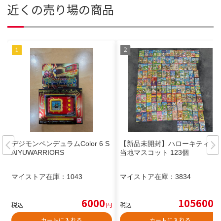
近くの売り場の商品
デジモンペンデュラムColor 6 S
【新品未開封】ハローキティ ご
AIYUWARRIORS
当地マスコット 123個
マイストア在庫：
1043
マイストア在庫：
3834
6000
105600
税込
円
税込
円
カートに入れる
カートに入れる