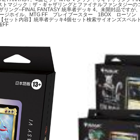
ストマジック：ザ・ギャザリングとファイナルファンタジーの
ング--FINAL FANTASY 統率者デッキ 4。未開封品で
 日本語 サージホイル。MTG FF プレイブースター 1BOX ロ
NAL FANTASY【セット内容】統率者デッキ4個セット検索サイオ
FF