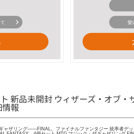
いて
受
る
個セット 新品未開封 ウィザーズ・オブ
細情報
ャザリング――FINAL。ファイナルファンタジー 統率者デッキ
INAL FANTASY。4個セット MTG マジック：ザギャザリング F