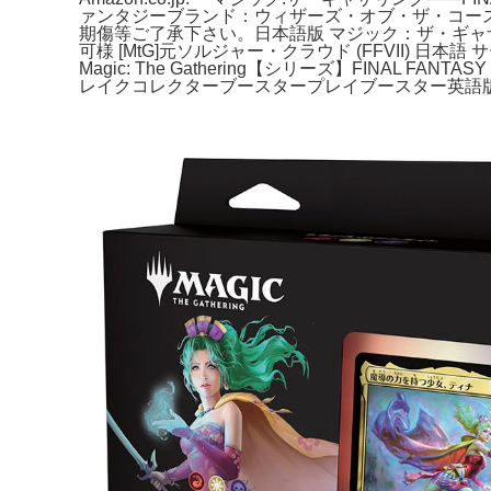
ァンタジーブランド：ウィザーズ・オブ・ザ・コー
期傷等ご了承下さい。日本語版 マジック：ザ・ギャザリ
可様 [MtG]元ソルジャー・クラウド (FFVII)
Magic: The Gathering【シリーズ】FI
レイクコレクターブースタープレイブースター英語版