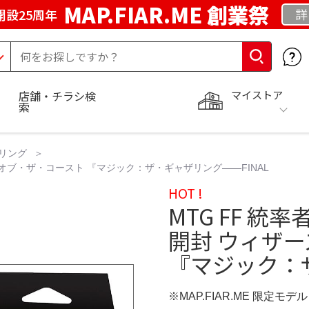
MAP.FIAR.ME 創業祭
詳
開設25周年
マイストア
店舗・チラシ検
索
リング
ズ・オブ・ザ・コースト 『マジック：ザ・ギャザリング――FINAL
HOT !
MTG FF 統
開封 ウィザ
『マジック：ザ・
※MAP.FIAR.ME 限定モデル