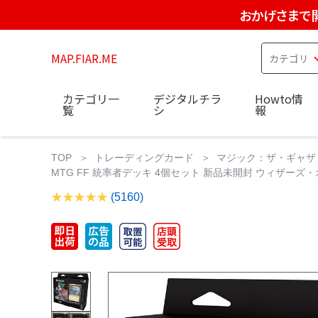
おかげさまで
MAP.FIAR.ME
カテゴリ一
デジタルチラ
Howto情
覧
シ
報
TOP
トレーディングカード
マジック：ザ・ギャザ
MTG FF 統率者デッキ 4個セット 新品未開封 ウィザー
(5160)