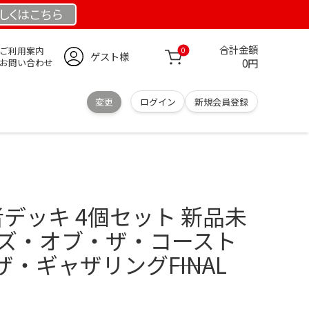
しくは
こちら
合計金額
ご利用案内
0
ゲスト様
0円
お問い合わせ
変更
ログイン
新規会員登録
率者デッキ 4個セット 新品未
ーズ・オブ・ザ・コースト
ギャザリング――FINAL