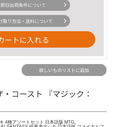
即日出荷条件について
け取り方法・送料について
カートに入れる
欲しいものリストに追加
・ザ・コースト 『マジック：
 4種アソートセット 日本語版 MTG。
INAL FANTASY 統率者デッキ 日本語版 ファイナルフ