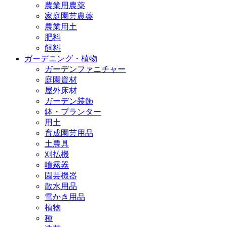
農業用農薬
家庭園芸農薬
農業用土
肥料
飼料
ガーデニング・植物
ガーデンファニチャー
庭園資材
屋外床材
ガーデン装飾
鉢・プランター
用土
育成園芸用品
土農具
刈払機
噴霧器
園芸機器
散水用品
雪かき用品
植物
種