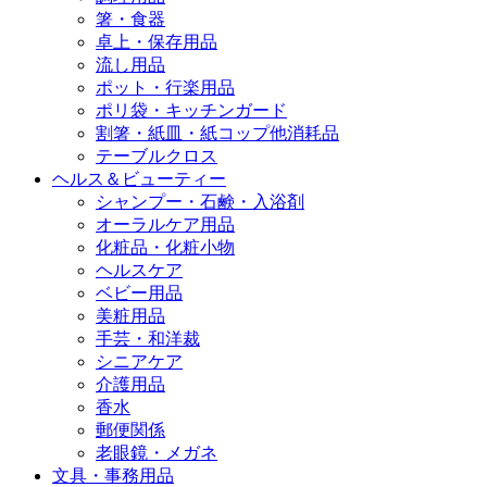
箸・食器
卓上・保存用品
流し用品
ポット・行楽用品
ポリ袋・キッチンガード
割箸・紙皿・紙コップ他消耗品
テーブルクロス
ヘルス＆ビューティー
シャンプー・石鹸・入浴剤
オーラルケア用品
化粧品・化粧小物
ヘルスケア
ベビー用品
美粧用品
手芸・和洋裁
シニアケア
介護用品
香水
郵便関係
老眼鏡・メガネ
文具・事務用品