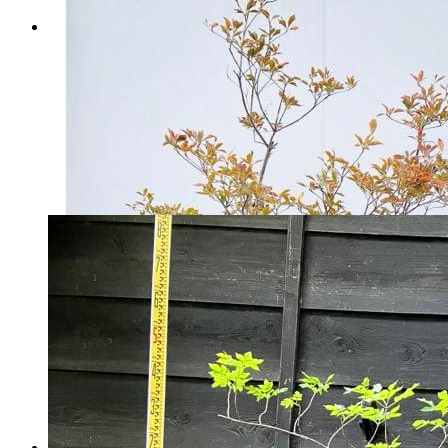
黄金板屋もみじ ①
マイストア在庫：
3163
税込
6375
円
カートに入れる