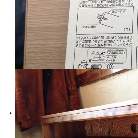
税込
20900
円
カートに入れる
六角ローテーブル 90cm パイン
材 オイル仕上げ ブラウン
マイストア在庫：
1968