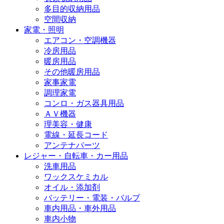
多目的収納用品
空間収納
家電・照明
エアコン・空調機器
冷房用品
暖房用品
その他暖房用品
家事家電
調理家電
コンロ・ガス器具用品
ＡＶ機器
理美容・健康
電線・延長コード
アンテナパーツ
レジャー・自転車・カー用品
洗車用品
ワックスケミカル
オイル・添加剤
バッテリー・電装・バルブ
車内用品・車外用品
車内小物