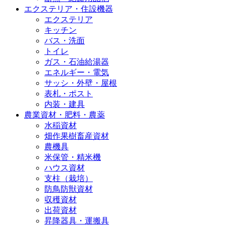
エクステリア・住設機器
エクステリア
キッチン
バス・洗面
トイレ
ガス・石油給湯器
エネルギー・電気
サッシ・外壁・屋根
表札・ポスト
内装・建具
農業資材・肥料・農薬
水稲資材
畑作果樹畜産資材
農機具
米保管・精米機
ハウス資材
支柱（栽培）
防鳥防獣資材
収穫資材
出荷資材
昇降器具・運搬具