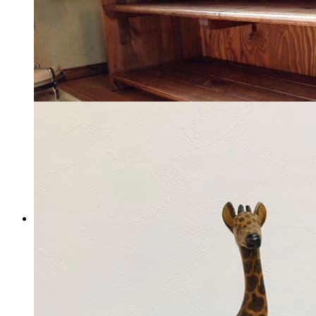
税込
9222
円
カートに入れる
【無垢材】テレビボード テ
レビ台
マイストア在庫：
3247
税込
21890
円