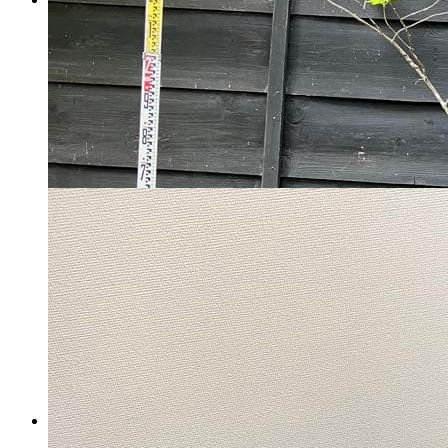
45 山採り クロモジ
マイストア在庫：
4893
税込
19250
円
カートに入れる
山採りドウダンツツジ 白