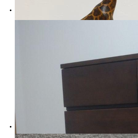
KVK 浄水器カートリッジ T80
交換用4個
マイストア在庫：
2619
税込
6000
円
ケニア製キリンの置物 木彫