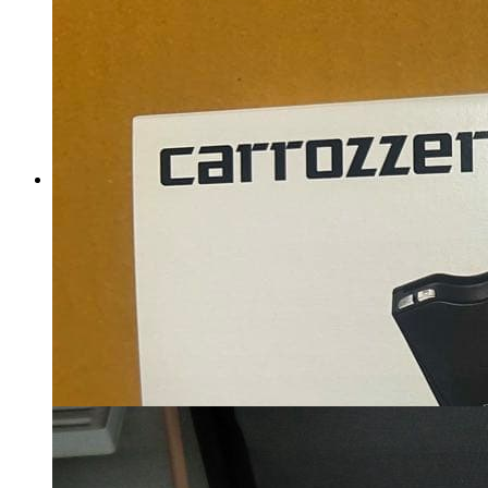
ミソノ 牛刀 180㎜
UX10 No.711 高級包丁 ス
ウェーデン鋼 ⑴
マイストア在庫：
1563
税込
16124
円