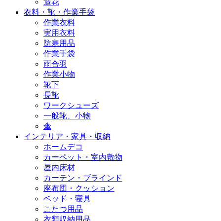
造花
衣料・靴・作業手袋
作業衣料
実用衣料
防寒用品
作業手袋
雨合羽
作業小物
靴下
長靴
ワークシューズ
一般靴、小物
傘
インテリア・家具・収納
ホームデコ
カーペット・室内敷物
屋内床材
カーテン・ブラインド
座布団・クッション
ベッド・寝具
こたつ用品
衣類収納用品