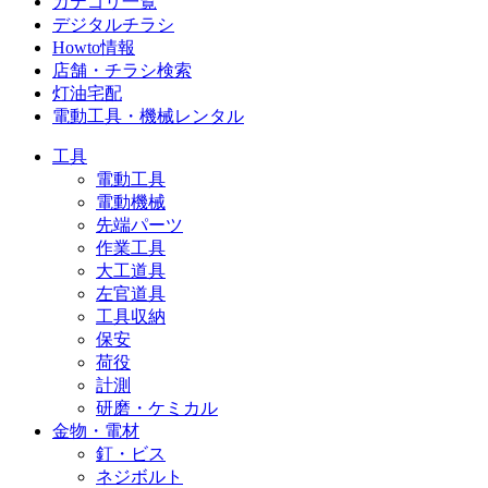
カテゴリ一覧
デジタルチラシ
Howto情報
店舗・チラシ検索
灯油宅配
電動工具・機械レンタル
工具
電動工具
電動機械
先端パーツ
作業工具
大工道具
左官道具
工具収納
保安
荷役
計測
研磨・ケミカル
金物・電材
釘・ビス
ネジボルト