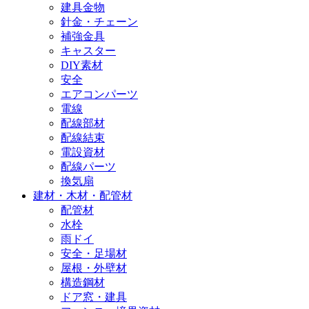
建具金物
針金・チェーン
補強金具
キャスター
DIY素材
安全
エアコンパーツ
電線
配線部材
配線結束
電設資材
配線パーツ
換気扇
建材・木材・配管材
配管材
水栓
雨ドイ
安全・足場材
屋根・外壁材
構造鋼材
ドア窓・建具