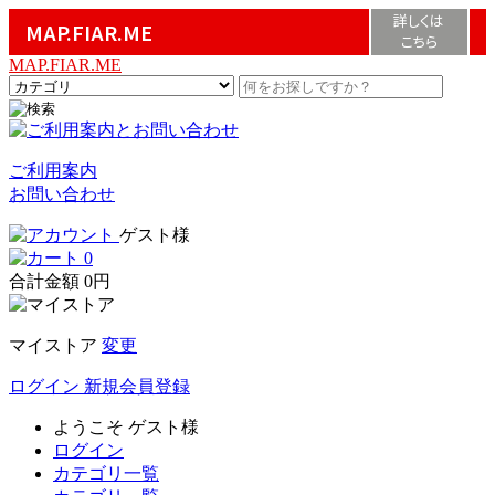
詳しくは
MAP.FIAR.ME
こちら
MAP.FIAR.ME
ご利用案内
お問い合わせ
ゲスト様
0
合計金額
0円
マイストア
変更
ログイン
新規会員登録
ようこそ
ゲスト様
ログイン
カテゴリ一覧