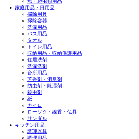
魚・爬虫類用品
家庭用品・日用品
掃除用具
掃除容器
洗濯用品
バス用品
タオル
トイレ用品
収納用品・収納保護用品
住居洗剤
洗濯洗剤
台所用品
芳香剤・消臭剤
防虫剤・除湿剤
殺虫剤
紙
カイロ
ローソク・線香・仏具
サンダル
キッチン用品
調理器具
調理用品