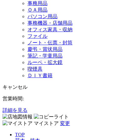
事務用品
ＯＡ用品
パソコン用品
事務機器・店舗用品
オフィス家具・収納
ファイル
ノート・伝票・封筒
慶弔・賞状用品
筆記・学童用品
ルーペ・拡大鏡
喫煙具
ＤＩＹ書籍
キャンセル
営業時間:
詳細を見る
マイストア
変更
TOP