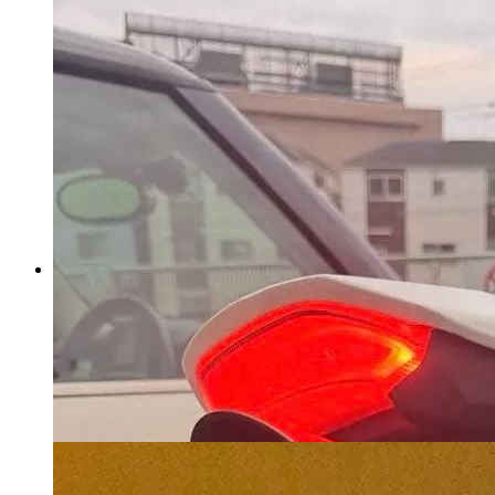
無印良品 ダークブラウン木
製チェスト 6段
マイストア在庫：
4532
税込
15660
円