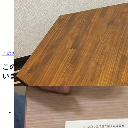
花/816 値下げしました
マイストア在庫：
4767
税込
22000
円
カートに入れる
このカテゴリをもっと見る
この商品を見た人はこんな商品も見て
います
Ｅ 山採り アオダモ
マイストア在庫：
1053