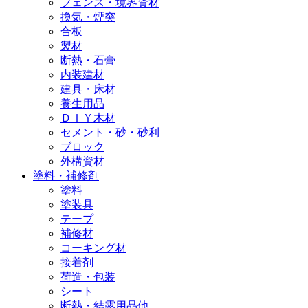
フェンス・境界資材
換気・煙突
合板
製材
断熱・石膏
内装建材
建具・床材
養生用品
ＤＩＹ木材
セメント・砂・砂利
ブロック
外構資材
塗料・補修剤
塗料
塗装具
テープ
補修材
コーキング材
接着剤
荷造・包装
シート
断熱・結露用品他