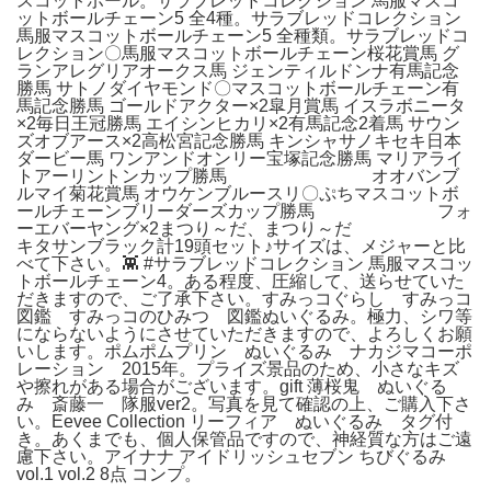
スコットボール。サラブレッドコレクション 馬服マスコ
ットボールチェーン5 全4種。サラブレッドコレクション
馬服マスコットボールチェーン5 全種類。サラブレッドコ
レクション〇馬服マスコットボールチェーン桜花賞馬 グ
ランアレグリアオークス馬 ジェンティルドンナ有馬記念
勝馬 サトノダイヤモンド〇マスコットボールチェーン有
馬記念勝馬 ゴールドアクター×2皐月賞馬 イスラボニータ
×2毎日王冠勝馬 エイシンヒカリ×2有馬記念2着馬 サウン
ズオブアース×2高松宮記念勝馬 キンシャサノキセキ日本
ダービー馬 ワンアンドオンリー宝塚記念勝馬 マリアライ
トアーリントンカップ勝馬 オオバンブ
ルマイ菊花賞馬 オウケンブルースリ〇ぷちマスコットボ
ールチェーンブリーダーズカップ勝馬 フォ
ーエバーヤング×2まつり～だ、まつり～だ
キタサンブラック計19頭セット♪サイズは、メジャーと比
べて下さい。👾 #サラブレッドコレクション 馬服マスコッ
トボールチェーン4。ある程度、圧縮して、送らせていた
だきますので、ご了承下さい。すみっコぐらし すみっコ
図鑑 すみっコのひみつ 図鑑ぬいぐるみ。極力、シワ等
にならないようにさせていただきますので、よろしくお願
いします。ポムポムプリン ぬいぐるみ ナカジマコーポ
レーション 2015年。プライズ景品のため、小さなキズ
や擦れがある場合がございます。gift 薄桜鬼 ぬいぐる
み 斎藤一 隊服ver2。写真を見て確認の上、ご購入下さ
い。Eevee Collection リーフィア ぬいぐるみ タグ付
き。あくまでも、個人保管品ですので、神経質な方はご遠
慮下さい。アイナナ アイドリッシュセブン ちびぐるみ
vol.1 vol.2 8点 コンプ。