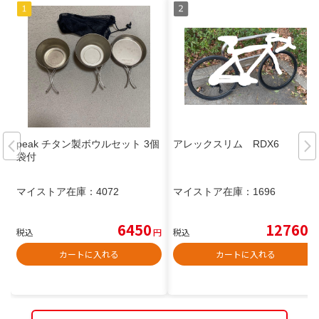
peak チタン製ボウルセット 3個
アレックスリム RDX6
袋付
マイストア在庫：
4072
マイストア在庫：
1696
6450
12760
税込
円
税込
円
カートに入れる
カートに入れる