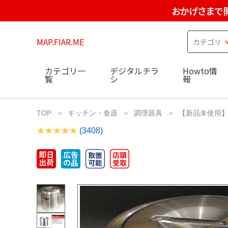
おかげさまで
MAP.FIAR.ME
カテゴリ一
デジタルチラ
Howto情
覧
シ
報
TOP
キッチン・食器
調理器具
【新品未使用】A
(3408)