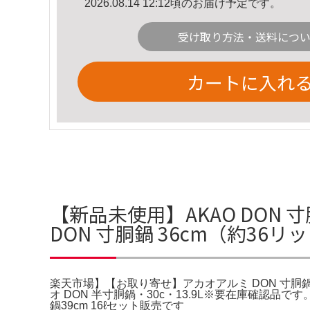
2026.08.14 12:12頃のお届け予定です。
受け取り方法・送料につ
カートに入れ
【新品未使用】AKAO DON 
DON 寸胴鍋 36cm（約36
楽天市場】【お取り寄せ】アカオアルミ DON 寸胴鍋 36cm
オ DON 半寸胴鍋・30c・13.9L※要在庫確認品で
鍋39cm 16ℓセット販売です