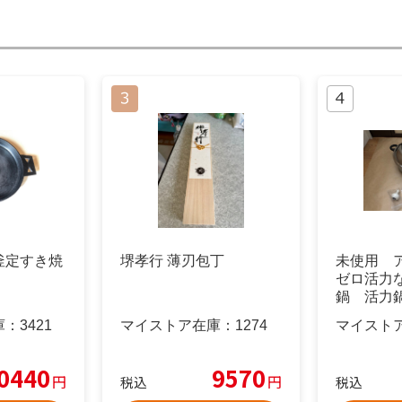
釜定すき焼
堺孝行 薄刃包丁
未使用 
ゼロ活力な
鍋 活力
庫：
3421
マイストア在庫：
1274
マイスト
0440
9570
円
円
税込
税込