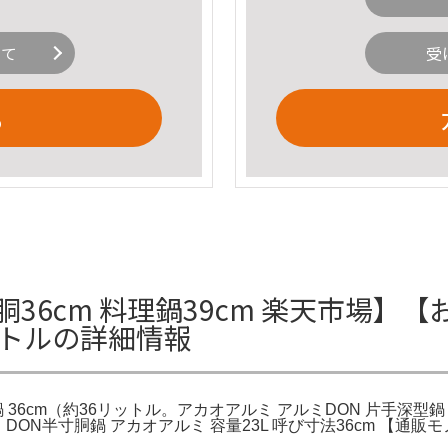
いて
受
る
寸胴36cm 料理鍋39cm 楽天市場
リットルの詳細情報
（約36リットル。アカオアルミ アルミDON 片手深型鍋 36cm : 
す。DON半寸胴鍋 アカオアルミ 容量23L 呼び寸法36cm 【通