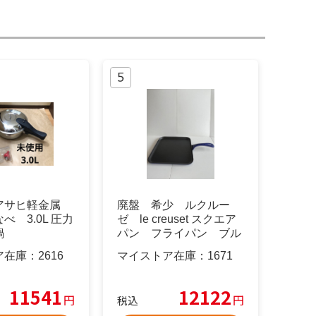
アサヒ軽金属
廃盤 希少 ルクルー
べ 3.0L 圧力
ゼ le creuset スクエア
鍋
パン フライパン ブル
ー
ア在庫：
2616
マイストア在庫：
1671
11541
12122
円
円
税込