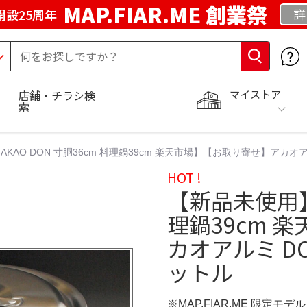
MAP.FIAR.ME 創業祭
詳
開設25周年
マイストア
店舗・チラシ検
索
KAO DON 寸胴36cm 料理鍋39cm 楽天市場】【お取り寄せ】アカオア
HOT !
【新品未使用】A
理鍋39cm 
カオアルミ DO
ットル
※MAP.FIAR.ME 限定モデル