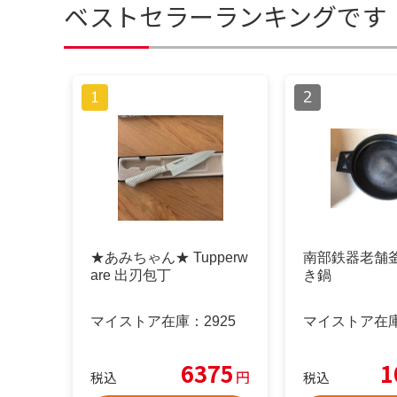
ベストセラーランキングです
★あみちゃん★ Tupperw
南部鉄器老舗
are 出刃包丁
き鍋
マイストア在庫：
2925
マイストア在
6375
1
円
税込
税込