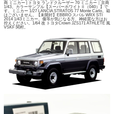
商 ミニカー | トヨタ ランドクルーザー 70 ミニカー｜京商
1/43。カラーサンプル【スーパーホワイトⅡ（040）】で
す。ミニカー 1/27 LANCIA STRATOS 77 Monte Carlo。箱
はございません。【未開封】EBBRO スバル WRX STI
2014 1/43ミニカー。傷等が気になる方、神経質な方はお
控えください。1/64 改 トヨタCrown JZS171 ATHLETE 風
VSKF 関村。