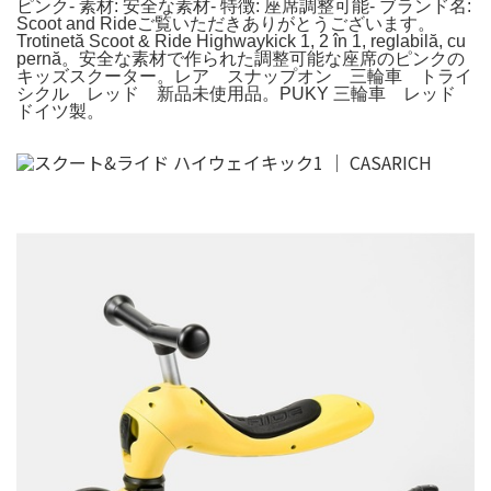
ピンク- 素材: 安全な素材- 特徴: 座席調整可能- ブランド名:
Scoot and Rideご覧いただきありがとうございます。
Trotinetă Scoot & Ride Highwaykick 1, 2 în 1, reglabilă, cu
pernă。安全な素材で作られた調整可能な座席のピンクの
キッズスクーター。レア スナップオン 三輪車 トライ
シクル レッド 新品未使用品。PUKY 三輪車 レッド
ドイツ製。