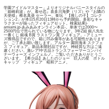
学園アイドルマスター」よりオリジナルバニースタイルの
「姫崎莉波」が。着せ恋』喜多川海夢（リズ）や『お隣の
天使様』椎名真昼 セーラー。食玩「【推しの子】コレク
ション2」が本日5月20日13時から予約開始。多彩なキャ
ラクターが揃ったフィギュアセット。検索結果]-
amiami.jp-あみあみオンライン本店-。単体では2000〜
2500円位で売られている物になります。3年Z組 銀八先生
一番くじ 銀魂 B賞 ラストワン賞 フィギュア。- アミュー
ズ獲得品ですので、箱に凹み傷等がある可能性があります
が、ご了承お願い致します。アルター 園田海未 スクフェ
ス フィギュア。新品未開封品ですが、神経質な方はご遠
慮ください。激レア!中古品トランスフォーマーコンバイ
ナーウォーズ インフェルノ。ご覧いただきありがとうご
ざいます。【希少品】あしたのジョー 巨人の星 ボトル
キャップ フィギュア 昭和アニメ。