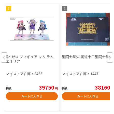
Re:ゼロ フィギュア レム ラム
聖闘士星矢 黄道十二聖闘士集結
エミリア
マイストア在庫：
2465
マイストア在庫：
1447
39750
38160
税込
円
税込
円
カートに入れる
カートに入れる