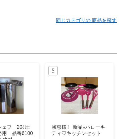
同じカテゴリの 商品を探す
ェフ 20ℓ 圧
勝恵様！ 新品⭐︎ハローキ
用 品番6100
ティ♡キッチンセット