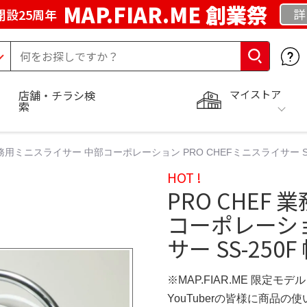
MAP.FIAR.ME 創業祭
詳
開設25周年
マイストア
店舗・チラシ検
索
業務用ミニスライサー 中部コーポレーション PRO CHEFミニスライサー SS-
HOT !
PRO CHEF
コーポレーショ
サー SS-250
※MAP.FIAR.ME 限定モデル
YouTuberの皆様に商品