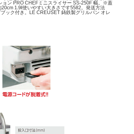
RO CHEFミニスライサー SS-250F 幅。※蓋
cm 1.9ℓ使いやすい大きさです5582。発送方法
ピブック付き。LE CREUSET 鋳鉄製グリルパン オレ