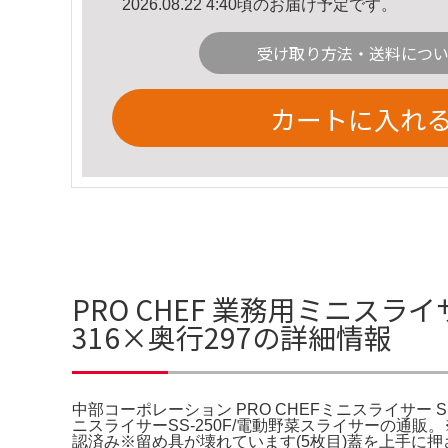
2026.08.22 4:40頃のお届け予定です。
受け取り方法・送料につ
カートに入れ
PRO CHEF 業務用ミニスライ
316×奥行297の詳細情報
中部コーポレーション PRO CHEFミニスライサー SS
ニスライサーSS-250F/電動野菜スライサーの通販
認済み※留め具が壊れています(5枚目)蓋を上手に