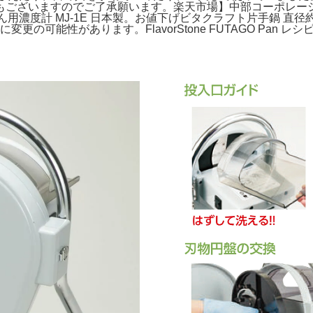
いますのでご了承願います。楽天市場】中部コーポレーション P
用濃度計 MJ-1E 日本製。お値下げビタクラフト片手鍋 直径約20
の可能性があります。FlavorStone FUTAGO Pan レシ