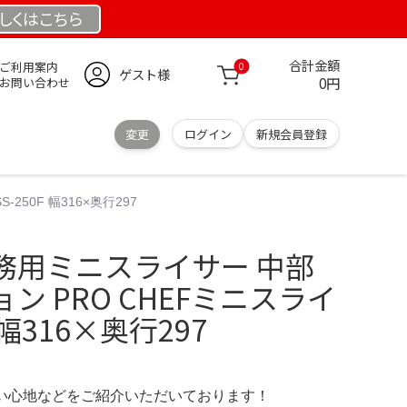
しくは
こちら
合計金額
ご利用案内
0
ゲスト様
0円
お問い合わせ
変更
ログイン
新規会員登録
250F 幅316×奥行297
 業務用ミニスライサー 中部
ン PRO CHEFミニスライ
F 幅316×奥行297
の使い心地などをご紹介いただいております！