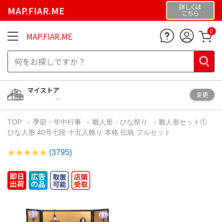
詳しくは
MAP.FIAR.ME
こちら
0
MAP.FIAR.ME
マイストア
変更
TOP
季節・年中行事
雛人形・ひな祭り
雛人形セット①
ひな人形 40号七段 十五人飾り 本格 伝統 フルセット
(3795)