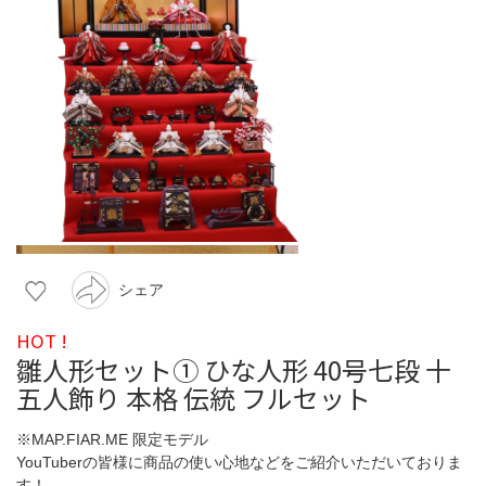
シェア
HOT !
雛人形セット① ひな人形 40号七段 十
五人飾り 本格 伝統 フルセット
※MAP.FIAR.ME 限定モデル
YouTuberの皆様に商品の使い心地などをご紹介いただいておりま
す！