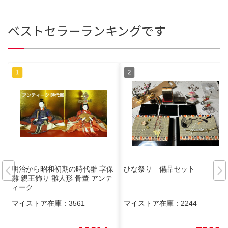
ベストセラーランキングです
明治から昭和初期の時代雛 享保
ひな祭り 備品セット
雛 親王飾り 雛人形 骨董 アンテ
ィーク
マイストア在庫：
3561
マイストア在庫：
2244