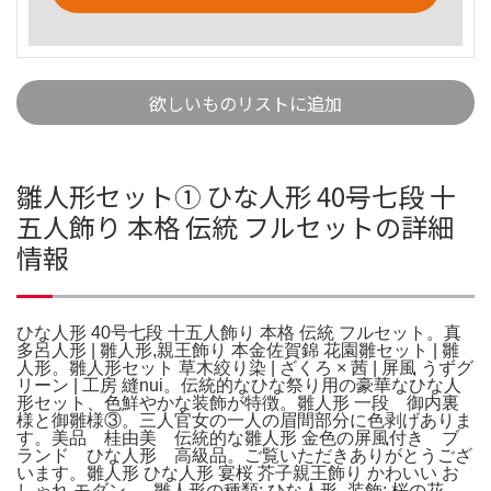
欲しいものリストに追加
雛人形セット① ひな人形 40号七段 十
五人飾り 本格 伝統 フルセットの詳細
情報
ひな人形 40号七段 十五人飾り 本格 伝統 フルセット。真
多呂人形 | 雛人形,親王飾り 本金佐賀錦 花園雛セット | 雛
人形。雛人形セット 草木絞り染 | ざくろ × 茜 | 屏風 うずグ
リーン | 工房 縫nui。伝統的なひな祭り用の豪華なひな人
形セット、色鮮やかな装飾が特徴。雛人形 一段 御内裏
様と御雛様③。三人官女の一人の眉間部分に色剥げありま
す。美品 桂由美 伝統的な雛人形 金色の屏風付き ブ
ランド ひな人形 高級品。ご覧いただきありがとうござ
います。雛人形 ひな人形 宴桜 芥子親王飾り かわいい お
しゃれ モダン。- 雛人形の種類: ひな人形- 装飾: 桜の花、