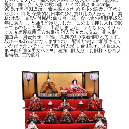
提灯、飾り台- 人形の数: 5体- サイズ: 高さ88.5cm幅
90.5cm奥行81.5cm 素人採寸のため多少の誤差ご了承く
ださい- 特徴: 伝統的な日本のひな祭り用の人形セット- 素
材: 木製、布製- 付属品: 飾り台、花、食べ物の模型平成23
年に購入し、5回ほど飾りました。このまま押し入れで眠
ってるのも…と思い、出品しました。リカちゃん イサム
くん★黒髪豆親王☆お雛様 雛人形★カスタム。雛人形
雛道具 貝合わせ 12個。丸餅の1つ接着部取れてます。
段ボール3箱分になりますので、配送方法はご相談させて
いただきたいです。一刀彫 雛人形 香合 10cm。木目込人
形 ❀御所童❀男女ペア❤。種類...雛人形・お雛様・ひな人
形特徴...三段飾り