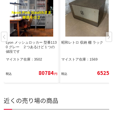
Lyon メッシュロッカー 型番113
昭和レトロ 収納 棚 ラック
0 グレー ２つあるけど１つの
値段です
マイストア在庫：
3502
マイストア在庫：
1569
80784
6525
税込
円
税込
円
近くの売り場の商品