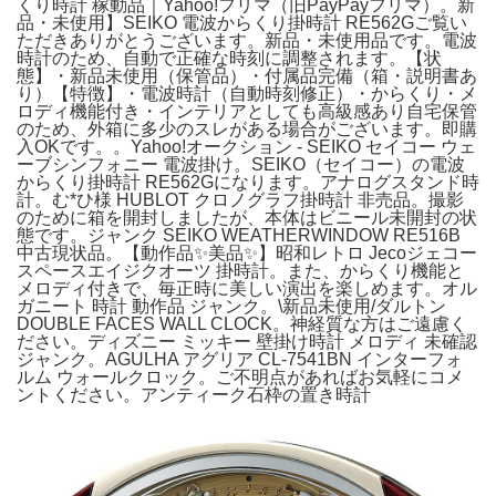
くり時計 稼動品｜Yahoo!フリマ（旧PayPayフリマ）。新
品・未使用】SEIKO 電波からくり掛時計 RE562Gご覧い
ただきありがとうございます。新品・未使用品です。電波
時計のため、自動で正確な時刻に調整されます。【状
態】・新品未使用（保管品）・付属品完備（箱・説明書あ
り）【特徴】・電波時計（自動時刻修正）・からくり・メ
ロディ機能付き・インテリアとしても高級感あり自宅保管
のため、外箱に多少のスレがある場合がございます。即購
入OKです。。Yahoo!オークション - SEIKO セイコー ウェ
ーブシンフォニー 電波掛け。SEIKO（セイコー）の電波
からくり掛時計 RE562Gになります。アナログスタンド時
計。む*ひ様 HUBLOT クロノグラフ掛時計 非売品。撮影
のために箱を開封しましたが、本体はビニール未開封の状
態です。ジャンク SEIKO WEATHERWINDOW RE516B
中古現状品。【動作品✨美品✨】昭和レトロ Jecoジェコー
スペースエイジクオーツ 掛時計。また、からくり機能と
メロディ付きで、毎正時に美しい演出を楽しめます。オル
ガニート 時計 動作品 ジャンク。\新品未使用/ダルトン
DOUBLE FACES WALL CLOCK。神経質な方はご遠慮く
ださい。ディズニー ミッキー 壁掛け時計 メロディ 未確認
ジャンク。AGULHA アグリア CL-7541BN インターフォ
ルム ウォールクロック。ご不明点があればお気軽にコメ
ントください。アンティーク石枠の置き時計