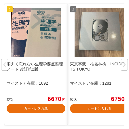
消えて忘れない生理学要点整理
東京事変 椎名林檎 INCIDEN
ノート 改訂第2版
TS TOKYO
マイストア在庫：
1892
マイストア在庫：
1281
6670
6750
税込
円
税込
円
カートに入れる
カートに入れる