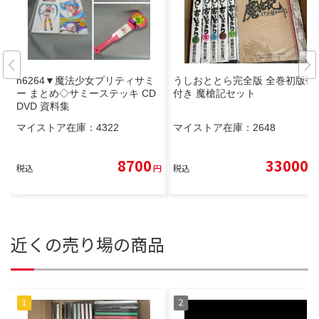
n6264▼魔法少女プリティサミ
うしおととら完全版 全巻初版帯
ー まとめ◇サミーステッキ CD
付き 魔槍記セット
DVD 資料集
マイストア在庫：
4322
マイストア在庫：
2648
8700
33000
税込
円
税込
円
近くの売り場の商品