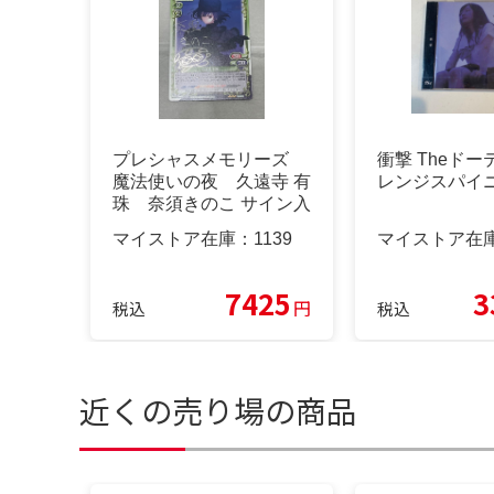
プレシャスメモリーズ
衝撃 Theド
魔法使いの夜 久遠寺 有
レンジスパイ
珠 奈須きのこ サイン入
り
マイストア在庫：
1139
マイストア在
7425
3
円
税込
税込
近くの売り場の商品