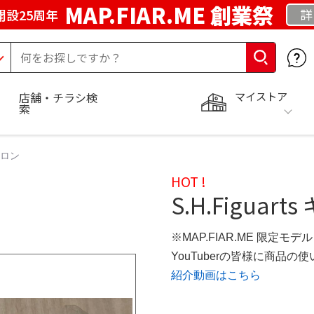
MAP.FIAR.ME 創業祭
詳
開設25周年
マイストア
店舗・チラシ検
索
クトロン
HOT !
S.H.Figua
※MAP.FIAR.ME 限定モデル
YouTuberの皆様に商品
紹介動画はこちら