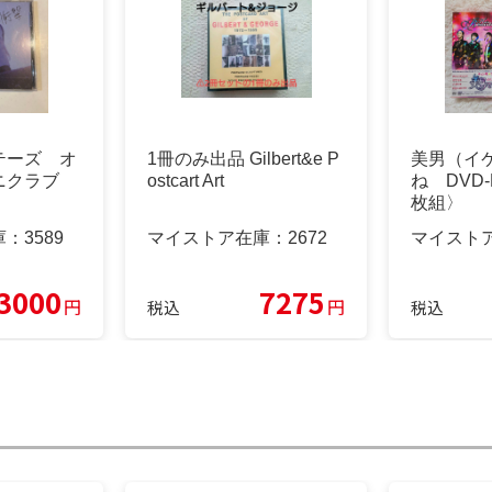
ーテーズ オ
1冊のみ出品 Gilbert&e P
美男（イ
ニクラブ
ostcart Art
ね DVD-
枚組〉
庫：
3589
マイストア在庫：
2672
マイスト
3000
7275
円
円
税込
税込