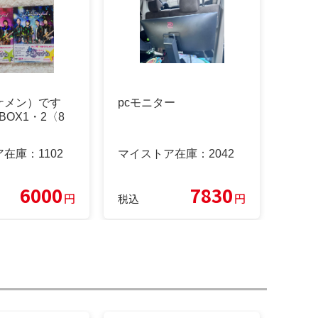
ケメン）です
pcモニター
BOX1・2〈8
ア在庫：
1102
マイストア在庫：
2042
6000
7830
円
円
税込