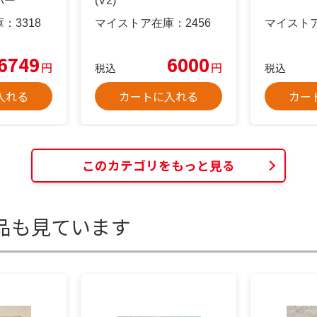
パー
(V2)
庫：
3318
マイストア在庫：
2456
マイスト
6749
6000
円
円
税込
税込
入れる
カートに入れる
カー
このカテゴリをもっと見る
品も見ています