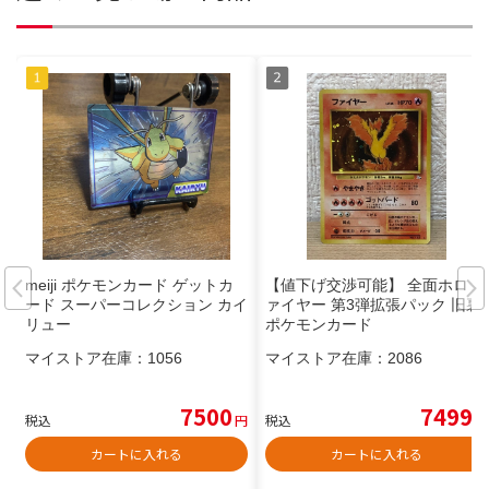
meiji ポケモンカード ゲットカ
【値下げ交渉可能】 全面ホロ フ
ード スーパーコレクション カイ
ァイヤー 第3弾拡張パック 旧裏
リュー
ポケモンカード
マイストア在庫：
1056
マイストア在庫：
2086
7500
7499
税込
円
税込
円
カートに入れる
カートに入れる