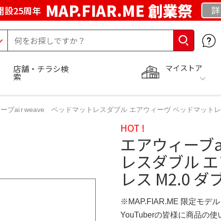
MAP.FIAR.ME 創業祭
詳
開設25周年
マイストア
店舗・チラシ検
索
ブai r weave ベッドマットレスダブル エアウィーヴ ベッドマットレス M2
HOT !
エアウィーブai
レスダブル 
レス M2.0 ダ
※MAP.FIAR.ME 限定モデル
YouTuberの皆様に商品