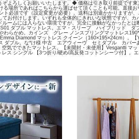
うぞよろしくお願いいたします。◆ 価格は引き取り前提です東
行ける場所であればこちらから運ばせて頂くことも可能。直接
メント必須です（設定変更が必要）。送料は別途かかりますが、
してお付けします。いずれも全体的にきれいな状態ですが、カ
ドルームには入らない環境ですが、完全に接触がなかったとは
レス S01 ダブル マットレス。エマ・スリープ ハイブリッド ダ
らかめ。カインズ グレー ノンスプリングマットレス190*2
a Diamond マットレス クイーン（160×195×24cm）。
トレス ダブル。な*け様 中古 エアウィーヴ セミダブル カバ
 空気でできたマットレス。【未開封・未使用】Vesgantti 
みマットレス シングル 【3つ折り/硬め/高反発コットンシーツ付】