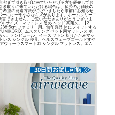
京都まで引き取りに来ていただける方を優先してお
お引き取りに来ていただける場合は、多少のお値段の
ご希望の発送方法がございましたら事前にお知らせ
バーには一部小さなキズがあります。ホームクリーニ
断言できません。ご覧いただきありがとうございま
ブルサイズ マットレス 硬め ベッド 高耐久。【2
38*5cm ファミリー用。無印良品 体にフィットする
【YUMIKORO】ムスタリング ベッド用マットレス ポ
ーあり。テンピュール イーズ フトン 折りたたみマッ
マットレス シングル 寝具。ヘルスウェーブゴールドすや
。エアウィーヴスマート01 シングル マットレス。エム