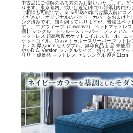
中古品にご理解のある方のみお願いいたします。ど
ります。東京都内、或いは近辺(車で1時間以内)で
ご相談も可能です。※ ※郵送の場合は購入前にコ
ください。オリジナルのパッド・カバーをおまけと
ング済みです。猫を飼っておりますが、普段はベッ
す。。エアウィーヴ（airweave） ベッドマット
個】 シングル トゥルースリーパー プレミアム やわ
マットレス 超高密度ポケットコイル スモール。エマEmm
ケットコイル。Crazy トゥルースリーパー マッ
トレス 厚み6cm セミダブル。無印良品 新品 未使用
やかD.C. Version シングルサイズ。折りたた
リリー 優反発 マットレス セミシングル 厚さ11cm