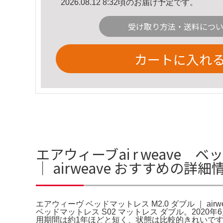
2026.08.12 8:32頃のお届け予定です。
受け取り方法・送料につ
カートに入れ
エアウィーブai r weave
｜ airweave おすすめの詳細
エアウィーヴ ベッドマットレス M2.0 ダブル ｜ air
ベッドマットレス S02 マットレス ダブル。20
用期間は約1年ほどと短く、状態は比較的きれいで