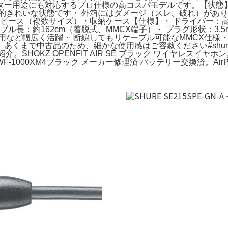
ター用途にも対応するプロ仕様の高コスパモデルです。【状態】
的きれいな状態です・ 外箱にはダメージ（スレ、破れ）があり
ース（複数サイズ）・収納ケース【仕様】・ ドライバー：高精度ダ
・ ケーブル長：約162cm（着脱式、MMCX端子）・ プラグ形状
用など幅広く活躍・ 断線してもリケーブル可能なMMCX仕様
くまで中古品のため、細かな使用感はご容赦ください#shure
を改めて紹介。SHOKZ OPENFIT AIR SE ブラック ワイヤレスイヤ
Y WF-1000XM4ブラック メーカー修理済 バッテリー交換済。Ai