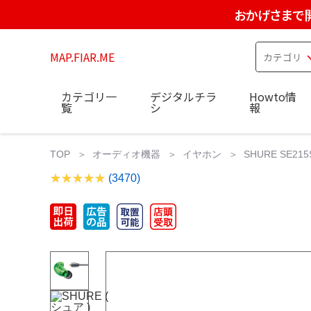
おかげさまで
MAP.FIAR.ME
カテゴリ一
デジタルチラ
Howto情
覧
シ
報
TOP
オーディオ機器
イヤホン
SHURE SE21
(3470)