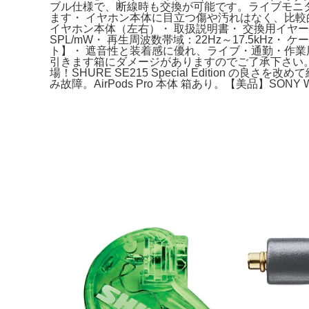
ブル仕様で、断線時も交換が可能です。ライブモニ
ます・ イヤホン本体に目立つ傷や汚れはなく、比較
イヤホン本体（左右）・ 取扱説明書・ 交換用イヤーピ
SPL/mW・ 再生周波数帯域：22Hz～17.5kHz
ト】・ 遮音性と装着感に優れ、ライブ・通勤・作業
引きます箱にダメージがありますのでご了承下さい。あ
場！SHURE SE215 Special Edition の良さ
み故障。AirPods Pro 本体 箱あり。【美品】SON