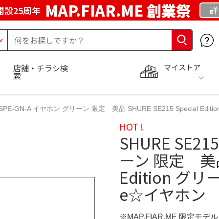
MAP.FIAR.ME 創業祭
詳
開設25周年
マイストア
店舗・チラシ検
索
5SPE-GN-A イヤホン グリーン 限定 美品 SHURE SE215 Special Edit
HOT !
SHURE SE2
ーン 限定 美品 S
Edition グリ
e☆イヤホン
※MAP.FIAR.ME 限定モデル