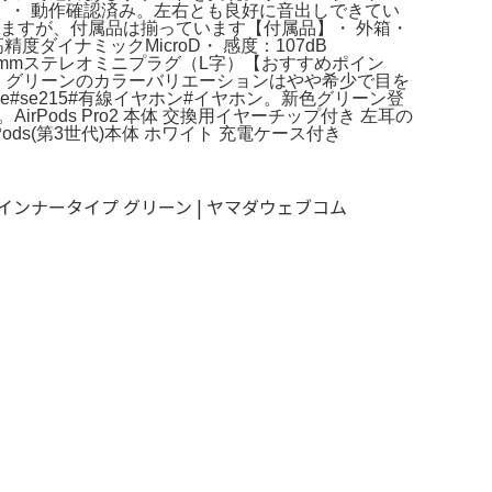
・ 動作確認済み。左右とも良好に音出しできてい
ますが、付属品は揃っています【付属品】・ 外箱・
イナミックMicroD・ 感度：107dB
：3.5mmステレオミニプラグ（L字）【おすすめポイン
・ グリーンのカラーバリエーションはやや希少で目を
#se215#有線イヤホン#イヤホン。新色グリーン登
ホン。AirPods Pro2 本体 交換用イヤーチップ付き 左耳の
rPods(第3世代)本体 ホワイト 充電ケース付き