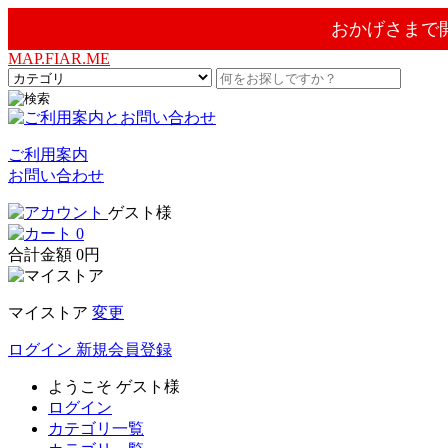
おかげさまで開
MAP.FIAR.ME
ご利用案内
お問い合わせ
ゲスト様
0
合計金額
0円
マイストア
変更
ログイン
新規会員登録
ようこそ
ゲスト様
ログイン
カテゴリ一覧