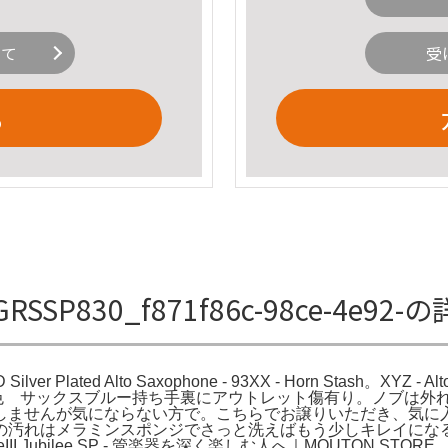
いて
受
る
SP830_f871f86c-98ce-4e92
 D Silver Plated Alto Saxophone - 93XX - Horn Stash。
お色 サックスブルー持ち手裏にアウトレット傷有り。ノブは外
しませんが気にならない方で。こちらでお譲りいただき、気に
の汚れはメラミンスポンジでさっと洗えばもう少しキレイにな
III Jubilee SP - 管楽器を深く楽しむ人へ｜MOUTON