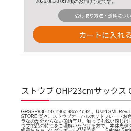
2026.08.20 0:12頃のお届け予定です。
受け取り方法・送料につ
カートに入れ
ストウブ OHP23cmサックス GRS
GRSSP830_f871f86c-98ce-4e92-。Used SML Rev.
STORE 楽器。ストウブオーバルホットプレート
ラなのか分からない箇所有り。触っても鋭い感じは
ウブ製品の特性をご理解いただける方で。本体裏側
緩衝材を巻いてダンボール発送予定。。Selmer Serie