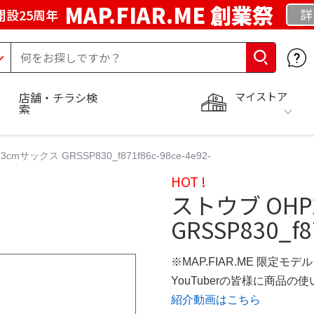
MAP.FIAR.ME 創業祭
詳
開設25周年
マイストア
店舗・チラシ検
索
cmサックス GRSSP830_f871f86c-98ce-4e92-
HOT !
ストウブ OH
GRSSP830_f87
※MAP.FIAR.ME 限定モデル
YouTuberの皆様に商品
紹介動画はこちら