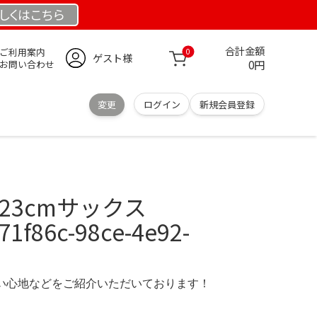
しくは
こちら
合計金額
ご利用案内
0
ゲスト様
0円
お問い合わせ
変更
ログイン
新規会員登録
P23cmサックス
1f86c-98ce-4e92-
の使い心地などをご紹介いただいております！