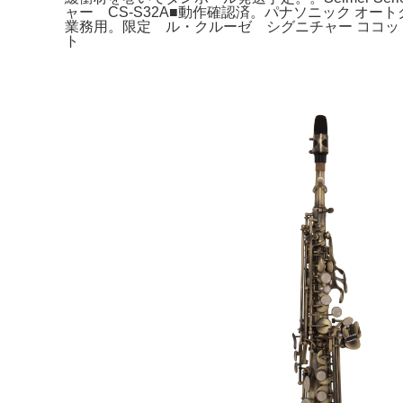
ャー CS-S32A■動作確認済。パナソニック オートク
業務用。限定 ル・クルーゼ シグニチャー ココット・パン
ト