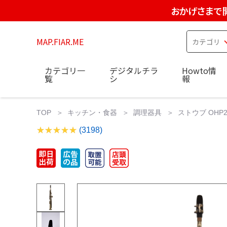
おかげさまで
MAP.FIAR.ME
カテゴリ一
デジタルチラ
Howto情
覧
シ
報
TOP
キッチン・食器
調理器具
ストウブ OHP23
(3198)