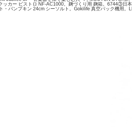
ッカー ビストロ NF-AC1000。麹づくり用 麹箱。6744③日
プキン 24cm シーソルト。Gokilife 真空パック機用。LE