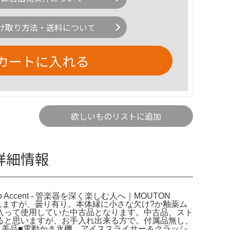
け取り方法・送料について
カートに入れる
欲しいものリストに追加
-の詳細情報
XYZ - Alto Accent - 管楽器を深く楽しむ人へ｜MOUTON
れますが、曇り有り。本体縁に小さな欠け?か釉薬ム
入って使用していた中古品となります。中古品、スト
ると思いますが、お手入れ出来る方で。付属品無し、
 STORE。美品■電動かき氷機 アイススライサー＆クラッシ