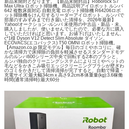
新品未開封となります。【新品未開封品】Roborock S7
Max Ultra ロボット掃除機。商品説明アイロボット ルンバ
642 複数床面対応 自動充電 ロボット掃除機 R64206ロボ
ット掃除機をけん引するリーダーアイロボット、ルンバで
部屋のすみずみまで行き届いた清掃を。2026年最新】
Yahoo!オークション -ルンバ 未使用の中古品・新品・未。
購入しましたが、使いませんでしたので、必要な方に購入
していただければと思います。お値下げはいたしません。
c*1様 Dyson V12 Detect Slim Absolute ダイソン。
ECOVACS(エコバックス) T50 OMNI ロボット掃除機。
【Amazon.co.jp 限定モデル】毎日のゴミやホコリに、確
かな清掃力で床掃除の負担を軽減させるスタンダードモデ
ルのルンバ600シリーズ中央で回転する2本のブラシと、
ルンバ独自のクリーニングシステムによりゴミやペットの
毛などをかきこみ吸引エッジクリーニングブラシが壁ぎわ
のゴミをかきだして清掃清掃が完了すると、自動で帰還・
充電サイズ:最大幅34cm x 高さ9.2cm本体重量(kg):3.6稼働
時間(通常清掃時):最大60分