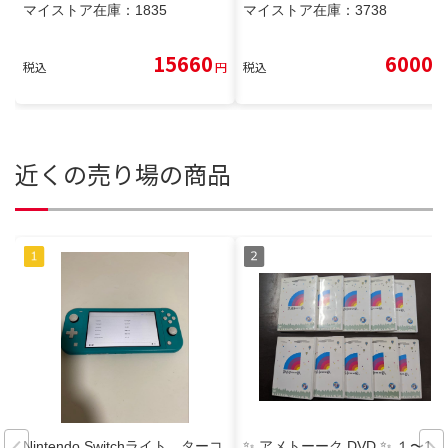
マイストア在庫：
1835
マイストア在庫：
3738
15660
6000
税込
円
税込
円
近くの売り場の商品
Nintendo Switchライト ターコ
✨ アメトーーク DVD ✨ １〜10