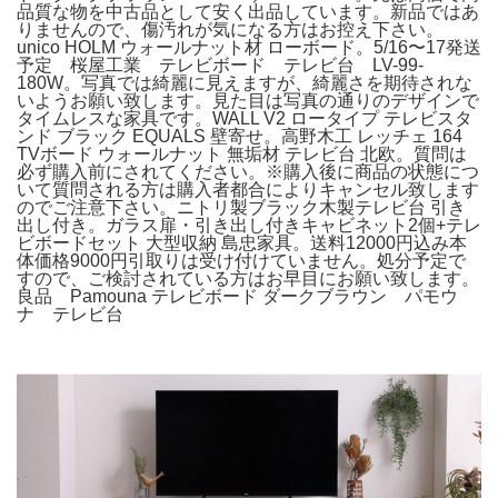
品質な物を中古品として安く出品しています。新品ではあ
りませんので、傷汚れが気になる方はお控え下さい。
unico HOLM ウォールナット材 ローボード。5/16〜17発送
予定 桜屋工業 テレビボード テレビ台 LV-99-
180W。写真では綺麗に見えますが、綺麗さを期待されな
いようお願い致します。見た目は写真の通りのデザインで
タイムレスな家具です。WALL V2 ロータイプ テレビスタ
ンド ブラック EQUALS 壁寄せ。高野木工 レッチェ 164
TVボード ウォールナット 無垢材 テレビ台 北欧。質問は
必ず購入前にされてください。※購入後に商品の状態につ
いて質問される方は購入者都合によりキャンセル致します
のでご注意下さい。ニトリ製ブラック木製テレビ台 引き
出し付き。ガラス扉・引き出し付きキャビネット2個+テレ
ビボードセット 大型収納 島忠家具。送料12000円込み本
体価格9000円引取りは受け付けていません。処分予定で
すので、ご検討されている方はお早目にお願い致します。
良品 Pamouna テレビボード ダークブラウン パモウ
ナ テレビ台