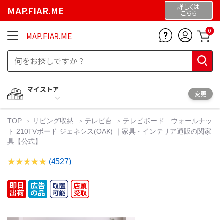
詳しくは
MAP.FIAR.ME
こちら
0
MAP.FIAR.ME
マイストア
変更
TOP
リビング収納
テレビ台
テレビボード ウォールナッ
ト 210TVボード ジェネシス(OAK) ｜家具・インテリア通販の関家
具【公式】
(4527)