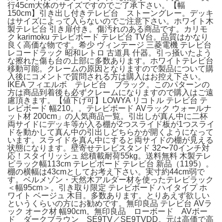
行45cm大体のサイズですのでご了承下さい。【幅
150cm】引き出し付きテレビ台 ストーングレー。デッキ
はサイズによって入らないのでご注意下さい。ホワイト木
製テレビ台 引き扉付き。傷汚れのある商品です。カリモ
ク karimoku テレビボード テレビ台 TV台。品質はかなり
良く高価な物です。希少 ヴィンテージ 三菱電機 テレビ台
レコードラック 昭和レトロ 古道具 什器。引っ掻いたよう
な擦れた傷も台の上部に多数あります。ホワイトテレビ台
移動可能。クレームの原因となりますので製品について購
入後にコメントで質問される方は購入はお控え下さい。
IKEA フィエルボ テレビ台 ブラック。このパターンの
方は商品到着後も必ずクレームになりますので購入はご遠
慮頂きます。【値下げ可】LOWYA リコトル テレビ台 テ
レビボード 幅210。。テレビボード AVラック ウォールナ
ット材 200cm」の人気商品一覧。引出しが真ん中に二杯
両サイドにデッキ等が入る棚が2つスライド板が1つスライ
ドを動かして真ん中の引出しどちらかが開くようになって
います。スライドを真ん中にすると両サイドの棚が見える
状態になります。壁寄せテレビスタンド 32〜70インチ対
応！スタイリッシュ 総積載耐荷55kg。送料無料 木製テレ
ビラック幅113cm テレビボード テレビ台 新品（1195）。
棚の横幅は43cmとしてお考え下さい。実寸約44cm弱で
す。ベルメゾン・天然木アルダー材を使ったテレビラック
＜幅95cm＞。引き取り限定 テレビボード ハイタイプ ホ
ワイト ベージュ 木目。多数あります。とりあえず欲しい
というくらいの方にお勧めです。無印良品 テレビ台 AVラ
ック オーク材 幅90cm。無印良品 ローボード AVボー
ド ダークブラウン SE9TV／SE9TVDD。元は高価で高