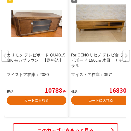
カリモク テレビボード QU4015
Re:CENOリセノ テレビ台 テレ
MK モカブラウン 【送料込】
ビボード 150cm 木目 ナチュ
ラル
マイストア在庫：
2080
マイストア在庫：
3971
10788
16830
税込
円
税込
円
カートに入れる
カートに入れる
このカテゴリをもっと見る