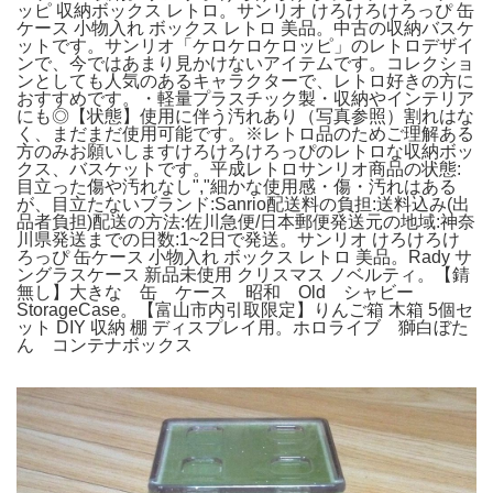
ッピ 収納ボックス レトロ。サンリオ けろけろけろっぴ 缶
ケース 小物入れ ボックス レトロ 美品。中古の収納バスケ
ットです。サンリオ「ケロケロケロッピ」のレトロデザイ
ンで、今ではあまり見かけないアイテムです。コレクショ
ンとしても人気のあるキャラクターで、レトロ好きの方に
おすすめです。・軽量プラスチック製・収納やインテリア
にも◎【状態】使用に伴う汚れあり（写真参照）割れはな
く、まだまだ使用可能です。※レトロ品のためご理解ある
方のみお願いしますけろけろけろっぴのレトロな収納ボッ
クス、バスケットです。平成レトロサンリオ
商品の状態:
目立った傷や汚れなし","細かな使用感・傷・汚れはある
が、目立たない
ブランド:
Sanrio
配送料の負担:
送料込み(出
品者負担)
配送の方法:
佐川急便/日本郵便
発送元の地域:
神奈
川県
発送までの日数:
1~2日で発送。サンリオ けろけろけ
ろっぴ 缶ケース 小物入れ ボックス レトロ 美品。Rady サ
ングラスケース 新品未使用 クリスマス ノベルティ。【錆
無し】大きな 缶 ケース 昭和 Old シャビー
StorageCase。【富山市内引取限定】りんご箱 木箱 5個セ
ット DIY 収納 棚 ディスプレイ用。ホロライブ 獅白ぼた
ん コンテナボックス