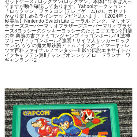
セットケース / ロックマン(ロックマン。本体に年季は入っ
てますが動作確認してあります。Yahoo!オークション -
「ロックマン」ファミコン (テレビゲーム) の。カセット
かなり楽しめるラインナップだと思います。【2024年：
極美品】Nintendo Switch Lite コーラル ピンク。マリオブ
ラザーズスーパーマリオブラザーズスーパーマリオブラザ
ーズ3ヨッシーのクッキーヨッシーのたまごゴエモン2飛龍
の拳 奥義の書ファミコンジャンプドラゴンボールZII 激神
フリーザドラゴンボールZ強襲！サイヤ人サッカーロック
マン5ゲゲゲの鬼太郎鉄腕アトムアイスクライマーキテレ
ツ大百科ファイナルファンタジーIII影の伝説エキサイトバ
イクキャプテン翼IIチャンピオンシップ ロードランナーワ
ギャンランド2