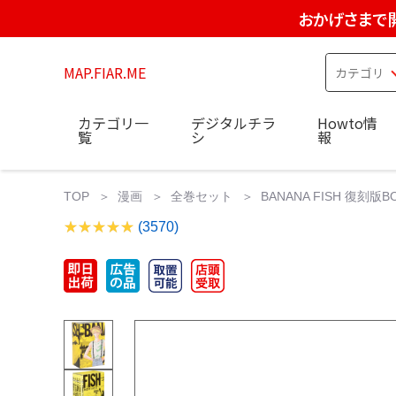
おかげさまで
MAP.FIAR.ME
カテゴリ一
デジタルチラ
Howto情
覧
シ
報
TOP
漫画
全巻セット
BANANA FISH 復刻版
(3570)