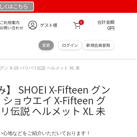
しくは
こちら
合計金額
ご利用案内
0
ゲスト様
0円
お問い合わせ
変更
ログイン
新規会員登録
en グン X-15 バリバリ伝説 ヘルメット XL 未
SHOEI X-Fifteen グン
I ショウエイ X-Fifteen グ
リバリ伝説 ヘルメット XL 未
の使い心地などをご紹介いただいております！