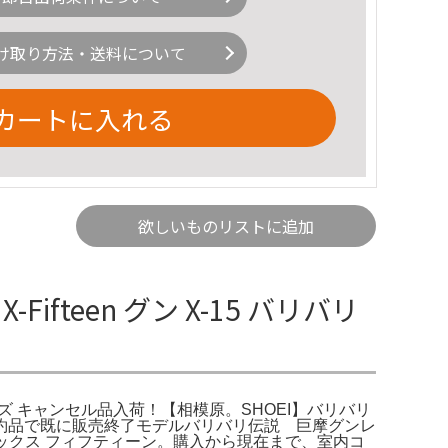
け取り方法・送料について
カートに入れる
欲しいものリストに追加
-Fifteen グン X-15 バリバリ
ン XLサイズ キャンセル品入荷！【相模原。SHOEI】バリバリ
ズ限定予約品で既に販売終了モデルバリバリ伝説 巨摩グンレ
グン［エックス フィフティーン。購入から現在まで、室内コ