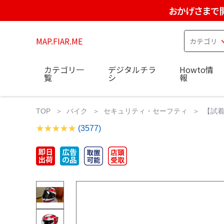
おかげさまで
MAP.FIAR.ME
カテゴリ一
デジタルチラ
Howto情
覧
シ
報
TOP
バイク
セキュリティ・セーフティ
【試着使
(3577)