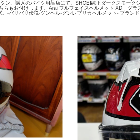
。購入のバイク用品店にて、SHOEI純正ダークスモークシールド
らもお付けします。Arai フルフェイスヘルメット XD 
。-バリバリ伝説-グンヘル-グンレプリカヘルメット- ブランド: SHOEI