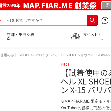
MAP.FIAR.ME 創業祭
詳
開設25周年
マイストア
店舗・チラシ検
索
用のみ】 SHOEI X-Fifteen グンヘル XL SHOEI ショウエイ X-Fifte
HOT !
【試着使用のみ】 
ヘル XL SHOE
ン X-15 バ
※MAP.FIAR.ME 限定モデル
YouTuberの皆様に商品