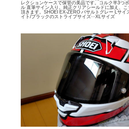
レクションケースで保管の美品です。コルク半3つボタン
ル 直筆サイン入り。純正クリアシールドに加え、こち
頂きます。SHOEI EX-ZERO バサルトグレー Lサイズ
イト/ブラックのストライプサイズ···XLサイズ