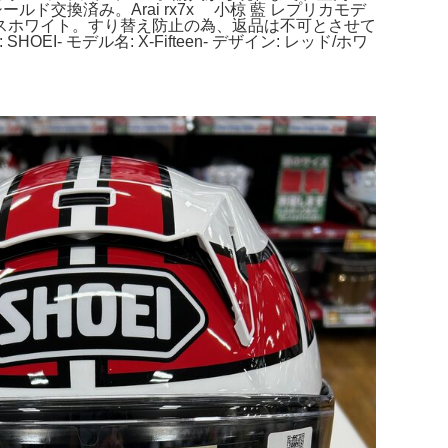
交換済み。Arai rx7x 小椋 藍 レプリカモデ
グラスホワイト。すり替え防止の為、返品は不可とさせて
- モデル名: X-Fifteen- デザイン: レッド/ホワ