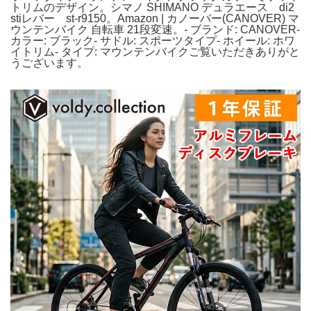
トリムのデザイン。シマノ SHIMANO デュラエース di2
stiレバー st-r9150。Amazon | カノーバー(CANOVER) マ
ウンテンバイク 自転車 21段変速。- ブランド: CANOVER-
カラー: ブラック- サドル: スポーツタイプ- ホイール: ホワ
イトリム- タイプ: マウンテンバイクご覧いただきありがと
うございます。