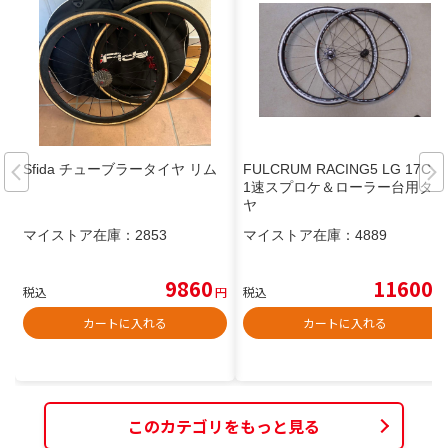
Sfida チューブラータイヤ リム
FULCRUM RACING5 LG 17C 1
1速スプロケ＆ローラー台用タイ
ヤ
マイストア在庫：
2853
マイストア在庫：
4889
9860
11600
税込
円
税込
円
カートに入れる
カートに入れる
このカテゴリをもっと見る