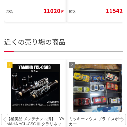
11020
11542
税込
円
税込
円
近くの売り場の商品
【極美品 メンテナンス済】 YA
ミッキーマウス ブラゴ スポーツ
MAHA YCL-CSGⅢ クラリネッ
カー