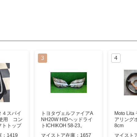
２４スパイ
トヨタヴェルファイアA
Moto Li
未使用 コン
NH20W HIDヘッドライ
アリングホ
フトトップ
トICHIKOH 58-23。
8cm
庫：
1419
マイストア在庫：
1657
マイスト