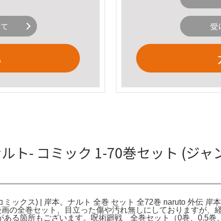
いて
受
る
ルト- コミック 1-70巻セット (ジ
コミックス) | 岸本。ナルト 全巻 セット 全72巻 naruto 外伝 
年漫画の全巻セット、目立った傷や汚れ無しにしておりますが、
ある箇所もございます。呪術廻戦 全巻セット（0巻、0.5巻