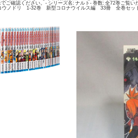
ず画像でご確認ください。- シリーズ名: ナルト- 巻数: 全72
。コウノドリ 1-32巻 新型コロナウイルス編 33冊 全巻セ