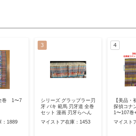
巻 1〜7
シリーズ グラップラー刃
【美品・
牙 バキ 範馬 刃牙道 全巻
探偵コナ
セット 漫画 刃牙らへん
1〜107巻+
庫：
1889
マイストア在庫：
1453
マイスト