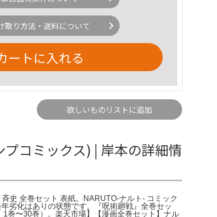
け取り方法・送料について
カートに入れる
欲しいものリストに追加
ャンプコミックス) | 岸本の詳細情
岸本 斉史 全巻セット 表紙。NARUTO-ナルト- コミック
経年劣化はありの状態です。『呪術廻戦』全巻セッ
、1巻〜30巻）。楽天市場】【漫画全巻セット】ナル