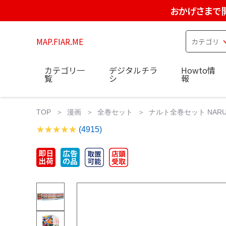
おかげさまで
MAP.FIAR.ME
カテゴリ一
デジタルチラ
Howto情
覧
シ
報
TOP
漫画
全巻セット
ナルト全巻セット NARUT
(4915)