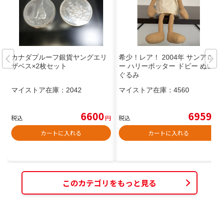
カナダプルーフ銀貨ヤングエリ
希少！レア！ 2004年 サンアロ
ザベス×2枚セット
ー ハリーポッター ドビー ぬい
ぐるみ
マイストア在庫：
2042
マイストア在庫：
4560
6600
6959
税込
円
税込
円
カートに入れる
カートに入れる
このカテゴリをもっと見る