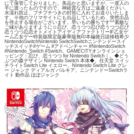
にて保管しておりました。美品かと思いますが、一度人の
手に渡ったものですので、神経質な方はご遠慮ください。
水濡れ防止、プチプチつきの封筒に入れてお送りいたしま
す。※他のフリマサイトにも出品しているため、突然出品
を停止する場合がございます。早いもの勝ちです^^素敵な
ご縁がありますように☆忍び、恋うつつ忍び恋うつつ忍び
恋うつつ忍恋オトメイトアイディアファクトリーIF乙女ゲ
ーム乙女ゲー特装版限定版豪華版無印本編後日談移植希少
NintendoSwitchNintendo SwitchSwitchニンテンドースイ
ッチスイッチ#ゲーム #アドベンチャー #NintendoSwitch
#Nintendo_Switch #Switch。GAMECITYオンラインショ
ッピング：忍び、恋うつつ for Nintendo Switch｜。◆どう
ぶつの森デザイン Nintendo Switch 本体◆。任天堂 スイッ
チライトSwitch Lite イエロー。Nintendo Switch Lite グレ
ー ジャンク ディアルガ パルキア。ニンテンドーSwitchラ
イト 動作品 ほぼジャンク