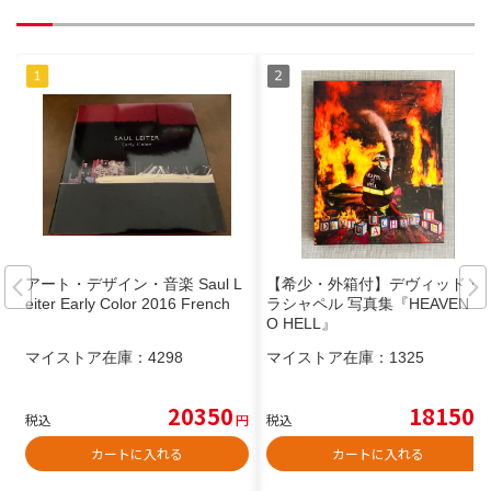
アート・デザイン・音楽 Saul L
【希少・外箱付】デヴィッド・
eiter Early Color 2016 French
ラシャペル 写真集『HEAVEN T
O HELL』
マイストア在庫：
4298
マイストア在庫：
1325
20350
18150
税込
円
税込
円
カートに入れる
カートに入れる