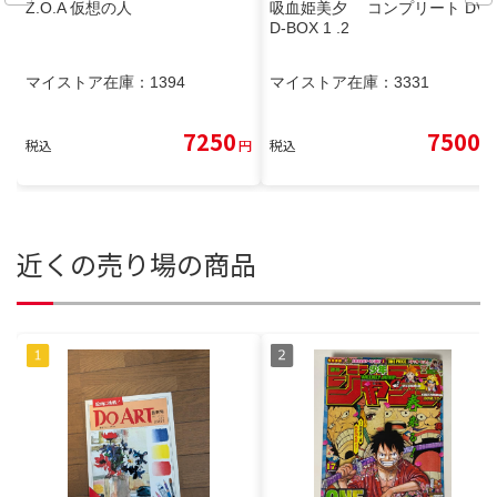
Z.O.A 仮想の人
吸血姫美夕 コンプリート DV
D-BOX 1 .2
マイストア在庫：
1394
マイストア在庫：
3331
7250
7500
税込
円
税込
円
近くの売り場の商品