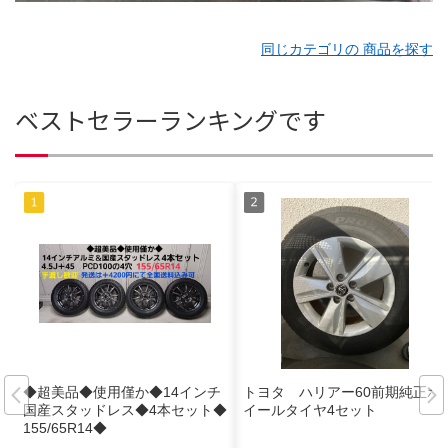
同じカテゴリの 商品を探す
ベストセラーランキングです
◆超美品◆使用僅か◆14インチ
トヨタ ハリアー60前期純正ホ
国産スタッドレス◆4本セット◆
イールタイヤ4セット
155/65R14◆