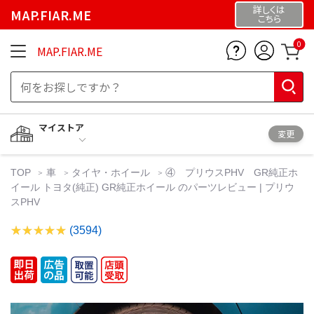
詳しくは
MAP.FIAR.ME
こちら
0
MAP.FIAR.ME
マイストア
変更
TOP
車
タイヤ・ホイール
④ プリウスPHV GR純正ホ
イール トヨタ(純正) GR純正ホイール のパーツレビュー | プリウ
スPHV
(3594)