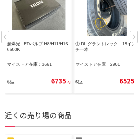
超爆光 LEDバルブ H8/H11/H16
① DL グラントレック 18イン
6500K
チ一本
マイストア在庫：
3661
マイストア在庫：
2901
6735
6525
税込
円
税込
円
近くの売り場の商品