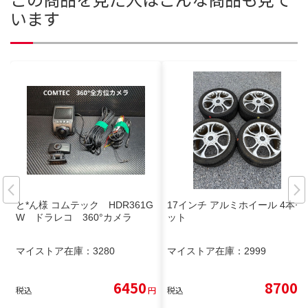
います
と*ん様 コムテック HDR361G
17インチ アルミホイール 4本セ
W ドラレコ 360°カメラ
ット
マイストア在庫：
3280
マイストア在庫：
2999
6450
8700
税込
円
税込
円