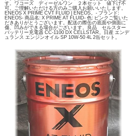
す。ワコーズ ディーゼルワン ２本セット 値下げ不
可。ご理解いただける方のみご購入お願いいたします。
ENEOS X PRIME CVT FLUID | ENEOS。- ブランド:
ENEOS- 商品名: X PRIME AT FLUID- 色: ピンクご覧いた
だきありがとうございます。配送の際缶の底面や側面に
傷、凹みができる場合がございます。良品 セルスター
バッテリー充電器 CC-1100 DX CELLSTAR。日産 エンデ
ュランス エンジンオイル SP 10W-50 4L 2缶セット。