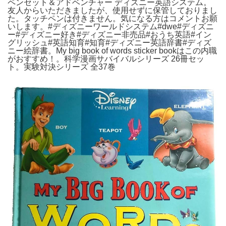
ペンセット＆アドベンチャー ディズニー英語システム。
友人からいただきましたが、使用せずに保管しておりまし
た。タッチペンは付きません。気になる方はコメントお願
いします。#ディズニーワールドシステム#dwe#ディズニ
ー#ディズニー好き#ディズニー非売品#おうち英語#イン
グリッシュ#英語知育#知育#ディズニー英語辞書#ディズ
ニー絵辞書。My big book of words sticker bookはこの内職
がおすすめ！。科学漫画サバイバルシリーズ 26冊セッ
ト。実験対決シリーズ 全37巻