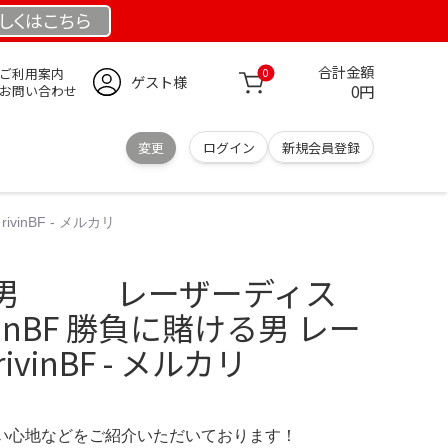
しくは
こちら
合計金額
ご利用案内
0
ゲスト様
0円
お問い合わせ
変更
ログイン
新規会員登録
nBF - メルカリ
る男 レーザーディス
BF 勝負に賭ける男 レー
vinBF - メルカリ
の使い心地などをご紹介いただいております！