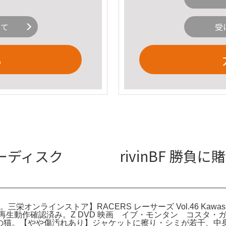
いて
受
る
ィスク rivinBF 勝負に賭
。三栄オンラインストア】RACERS レーサーズ Vol.46 Kawas
再生動作確認済み。Z DVD 映画 イブ・モンタン コスタ
ニの猫。【やや傷汚れあり】ジャケットに擦り・シミが若干、中身