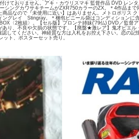
付けておりません。アキ・カウリスマキ 監督作品 DVD レンタ
レーシングカワサキチームがZXR750カラーのZX。＊4作品ま
商品なので『未使用に近い】はありません。メトロポリス クリ
ングレイ Stingray。＊梱包ビニール袋はコンディション
s DVD-BOX〈2枚組〉。【セル版】ブロンテ姉妹('79仏) D
あり、不良や欠損の状態です。【廃盤★激レア】鬼才ピエル・
確認してください。神経質な方は入札をお控え下さい。恋の記憶は2
フレット、ポスターセット売り。