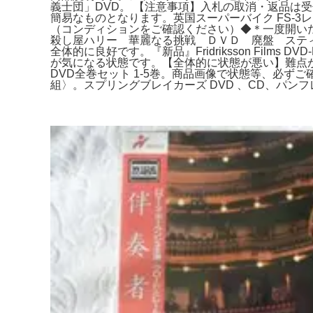
義士団」DVD。 【注意事項】入札の取消・返品は受
簡易なものとなります。英国スーパーバイク FS-3
（コンディションをご確認ください）◆＊一度開いた
殺し屋ハリー 華麗なる挑戦 ＤＶＤ 廃盤 スティ
全体的に良好です。『新品』Fridriksson Film
が気になる状態です。【全体的に状態が悪い】難点が
DVD全巻セット 1-5巻。商品画像で状態等、必ずご
組〉。スプリングブレイカーズ DVD 、CD、パン