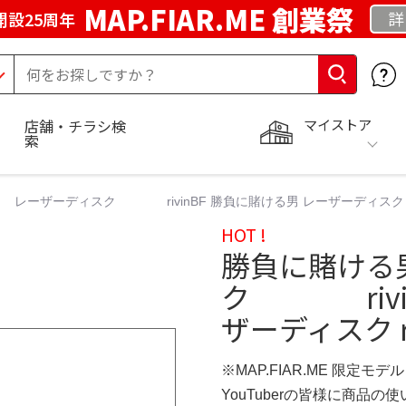
MAP.FIAR.ME 創業祭
詳
開設25周年
マイストア
店舗・チラシ検
索
ザーディスク rivinBF 勝負に賭ける男 レーザーディスク rivi
HOT !
勝負に賭け
ク rivin
ザーディスク ri
※MAP.FIAR.ME 限定モデル
YouTuberの皆様に商品