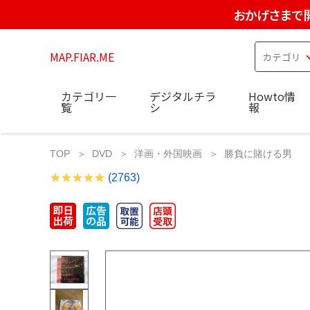
おかげさまで
MAP.FIAR.ME
カテゴリ一
デジタルチラ
Howto情
覧
シ
報
TOP
DVD
洋画・外国映画
勝負に賭ける男 レー
(2763)