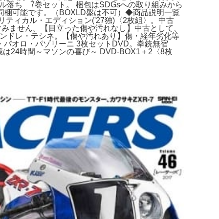
ル落ち 7巻セット。 梱包はSDGsへの取り組みから
で同梱可能です。（BOXLD盤は不可）◆商品説明一覧
ティカル・エディション('27独)〈2枚組〉。中古
に含みません。【目立った傷や汚れなし】中古として、
VD／監督アンドレ・テシネ。【傷や汚れあり】傷・経年劣化等
パオロ・パゾリーニ 3枚セットDVD。拳銃無宿
4時間～マソンの喜び～ DVD-BOX1＋2〈8枚