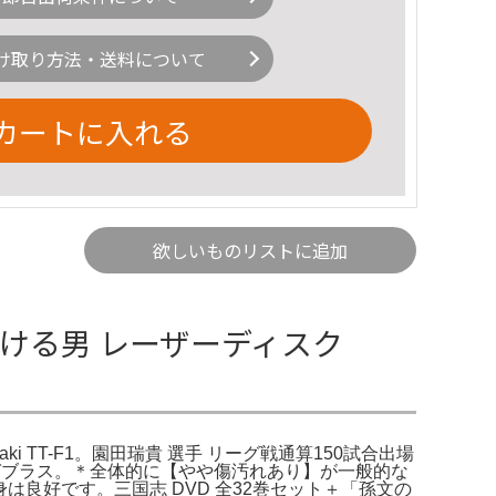
け取り方法・送料について
カートに入れる
欲しいものリストに追加
ける男 レーザーディスク
aki TT-F1。園田瑞貴 選手 リーグ戦通算150試合出場
・ガブラス。＊全体的に【やや傷汚れあり】が一般的な
は良好です。三国志 DVD 全32巻セット＋「孫文の