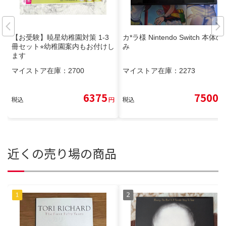
【お受験】暁星幼稚園対策 1-3
カ*ラ様 Nintendo Switch 本体の
冊セット⭐︎幼稚園案内もお付けし
み
ます
マイストア在庫：
2700
マイストア在庫：
2273
6375
7500
税込
円
税込
円
近くの売り場の商品