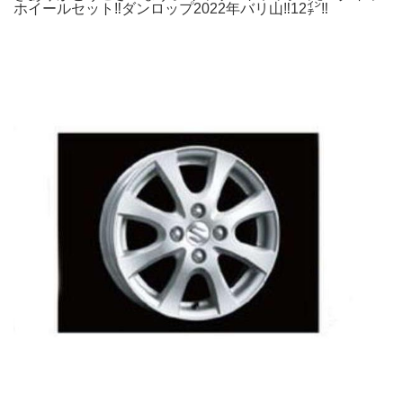
ホイールセット‼️ダンロップ2022年バリ山‼️12㌅‼️