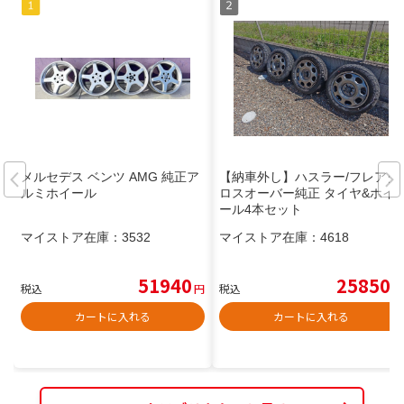
メルセデス ベンツ AMG 純正ア
【納車外し】ハスラー/フレアク
ルミホイール
ロスオーバー純正 タイヤ&ホイ
ール4本セット
マイストア在庫：
3532
マイストア在庫：
4618
51940
25850
税込
円
税込
円
カートに入れる
カートに入れる