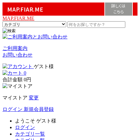
詳しくは
MAP.FIAR.ME
こちら
MAP.FIAR.ME
ご利用案内
お問い合わせ
ゲスト様
0
合計金額
0円
マイストア
変更
ログイン
新規会員登録
ようこそ
ゲスト様
ログイン
カテゴリ一覧