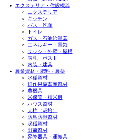
エクステリア・住設機器
エクステリア
キッチン
バス・洗面
トイレ
ガス・石油給湯器
エネルギー・電気
サッシ・外壁・屋根
表札・ポスト
内装・建具
農業資材・肥料・農薬
水稲資材
畑作果樹畜産資材
農機具
米保管・精米機
ハウス資材
支柱（栽培）
防鳥防獣資材
収穫資材
出荷資材
昇降器具・運搬具