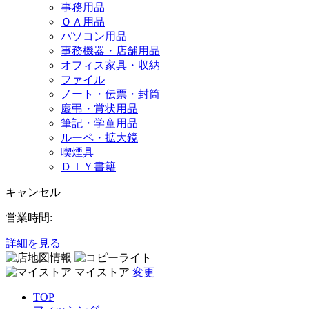
事務用品
ＯＡ用品
パソコン用品
事務機器・店舗用品
オフィス家具・収納
ファイル
ノート・伝票・封筒
慶弔・賞状用品
筆記・学童用品
ルーペ・拡大鏡
喫煙具
ＤＩＹ書籍
キャンセル
営業時間:
詳細を見る
マイストア
変更
TOP