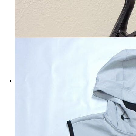
ク*ロ様 コアエナジーIIIベルト
野球 ベルト 今大人気野球ベル
ト‼️ 野球用
マイストア在庫：
2831
税込
7349
円
カートに入れる