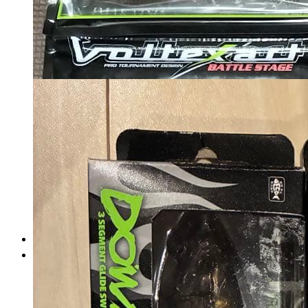
6375
円
カートに入れる
ジョイントジッターバグ5.8
マイストア在庫：
1705
ワームセット① イマカツ
税込
LAYSAM KEITECH
マイストア在庫：
4759
6257
円