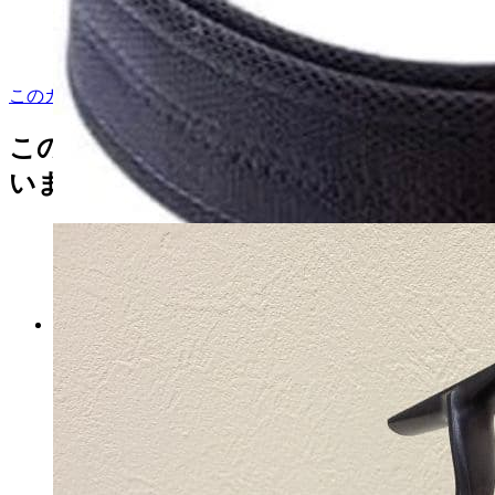
このカテゴリをもっと見る
この商品を見た人はこんな商品も見て
います
JACKALL ジャッカル ダウズ
スイマー 180SF 2ヶセット
マイストア在庫：
4972
税込
6225
円
カートに入れる