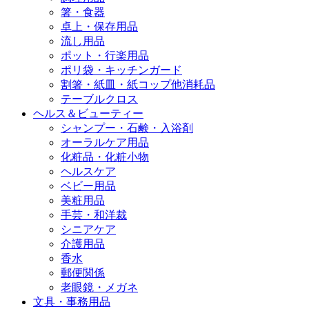
箸・食器
卓上・保存用品
流し用品
ポット・行楽用品
ポリ袋・キッチンガード
割箸・紙皿・紙コップ他消耗品
テーブルクロス
ヘルス＆ビューティー
シャンプー・石鹸・入浴剤
オーラルケア用品
化粧品・化粧小物
ヘルスケア
ベビー用品
美粧用品
手芸・和洋裁
シニアケア
介護用品
香水
郵便関係
老眼鏡・メガネ
文具・事務用品