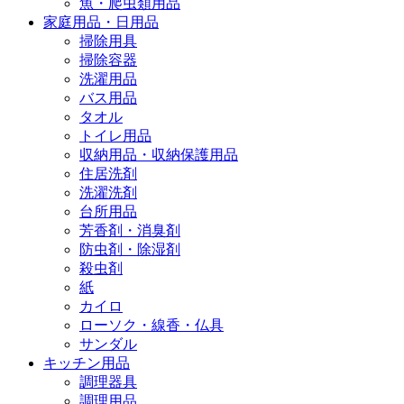
魚・爬虫類用品
家庭用品・日用品
掃除用具
掃除容器
洗濯用品
バス用品
タオル
トイレ用品
収納用品・収納保護用品
住居洗剤
洗濯洗剤
台所用品
芳香剤・消臭剤
防虫剤・除湿剤
殺虫剤
紙
カイロ
ローソク・線香・仏具
サンダル
キッチン用品
調理器具
調理用品