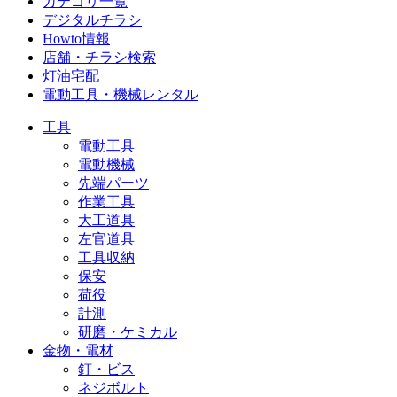
カテゴリ一覧
デジタルチラシ
Howto情報
店舗・チラシ検索
灯油宅配
電動工具・機械レンタル
工具
電動工具
電動機械
先端パーツ
作業工具
大工道具
左官道具
工具収納
保安
荷役
計測
研磨・ケミカル
金物・電材
釘・ビス
ネジボルト