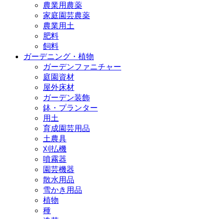
農業用農薬
家庭園芸農薬
農業用土
肥料
飼料
ガーデニング・植物
ガーデンファニチャー
庭園資材
屋外床材
ガーデン装飾
鉢・プランター
用土
育成園芸用品
土農具
刈払機
噴霧器
園芸機器
散水用品
雪かき用品
植物
種