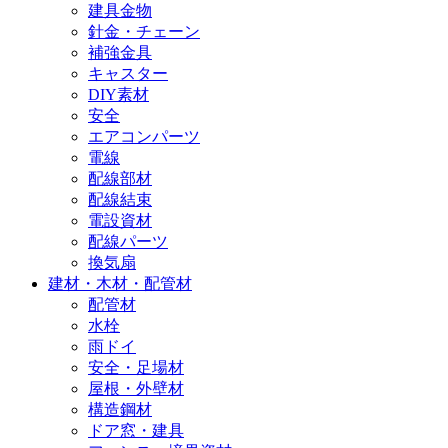
建具金物
針金・チェーン
補強金具
キャスター
DIY素材
安全
エアコンパーツ
電線
配線部材
配線結束
電設資材
配線パーツ
換気扇
建材・木材・配管材
配管材
水栓
雨ドイ
安全・足場材
屋根・外壁材
構造鋼材
ドア窓・建具