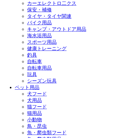
カーエレクトロ二クス
保安・補修
タイヤ・タイヤ関連
バイク用品
キャンプ・アウトドア用品
海水浴用品
スポーツ用品
健康トレーニング
釣具
自転車
自転車用品
玩具
シーズン玩具
ペット用品
犬フード
犬用品
猫フード
猫用品
小動物
鳥・昆虫
魚・爬虫類フード