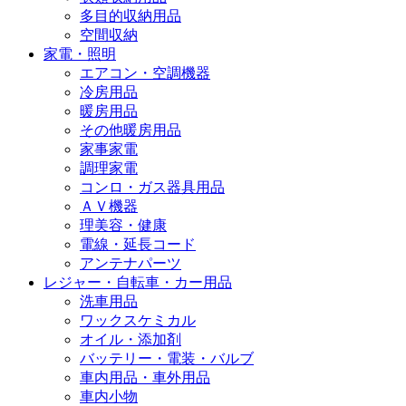
多目的収納用品
空間収納
家電・照明
エアコン・空調機器
冷房用品
暖房用品
その他暖房用品
家事家電
調理家電
コンロ・ガス器具用品
ＡＶ機器
理美容・健康
電線・延長コード
アンテナパーツ
レジャー・自転車・カー用品
洗車用品
ワックスケミカル
オイル・添加剤
バッテリー・電装・バルブ
車内用品・車外用品
車内小物