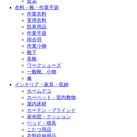
造花
衣料・靴・作業手袋
作業衣料
実用衣料
防寒用品
作業手袋
雨合羽
作業小物
靴下
長靴
ワークシューズ
一般靴、小物
傘
インテリア・家具・収納
ホームデコ
カーペット・室内敷物
屋内床材
カーテン・ブラインド
座布団・クッション
ベッド・寝具
こたつ用品
衣類収納用品