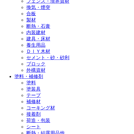
フェンス・境界資材
換気・煙突
合板
製材
断熱・石膏
内装建材
建具・床材
養生用品
ＤＩＹ木材
セメント・砂・砂利
ブロック
外構資材
塗料・補修剤
塗料
塗装具
テープ
補修材
コーキング材
接着剤
荷造・包装
シート
断熱・結露用品他