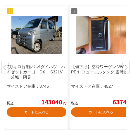
7万キロ台❗軽バン❗️ダイハツ ハ
【値下げ】空冷ワーゲン VW TY
イゼットカーゴ DX S321V
PE１ フューエルタンク 当時物
茨城 阿見
マイストア在庫：
3745
マイストア在庫：
4527
143040
6374
税込
円
税込
円
カートに入れる
カートに入れる