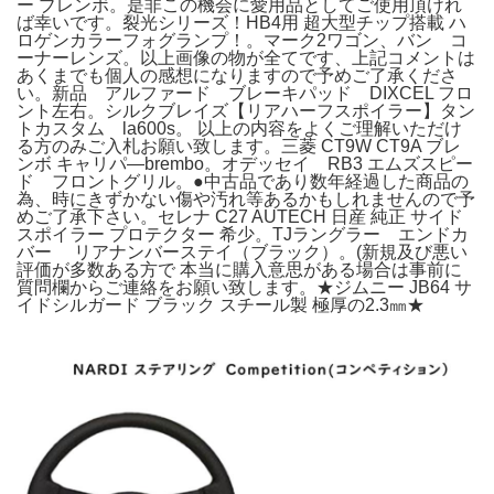
ー ブレンボ。是非この機会に愛用品としてご使用頂けれ
ば幸いです。裂光シリーズ！HB4用 超大型チップ搭載 ハ
ロゲンカラーフォグランプ！。マーク2ワゴン、バン コ
ーナーレンズ。以上画像の物が全てです、上記コメントは
あくまでも個人の感想になりますので予めご了承くださ
い。新品 アルファード ブレーキパッド DIXCEL フロ
ント左右。シルクブレイズ【リアハーフスポイラー】タン
トカスタム la600s。 以上の内容をよくご理解いただけ
る方のみご入札お願い致します。三菱 CT9W CT9A ブレ
ンボ キャリパ―brembo。オデッセイ RB3 エムズスピー
ド フロントグリル。●中古品であり数年経過した商品の
為、時にきずかない傷や汚れ等あるかもしれませんので予
めご了承下さい。セレナ C27 AUTECH 日産 純正 サイド
スポイラー プロテクター 希少。TJラングラー エンドカ
バー リアナンバーステイ（ブラック）。(新規及び悪い
評価が多数ある方で 本当に購入意思がある場合は事前に
質問欄からご連絡をお願い致します。★ジムニー JB64 サ
イドシルガード ブラック スチール製 極厚の2.3㎜★