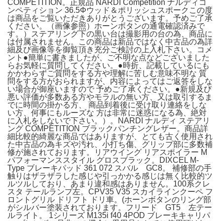
COMPETITION。正規品 NARDI Competition ナルディコ
ンペティション 36.5Φウッド＆ポリッシュスポークこの度
は商品をご覧いただきありがとうございます。予めご了承
ください。（画像参照）ホーンボタンの通電確認済みで
す。）ステアリング下の黒い台は撮影用の台の為、商品に
は付属されません。この商品は新品ではなく中古品の為詳
細及び画像等を御覧頂き充分ご検討の上入札下さい。コメ
ント●簡単に書きましたが、ご不明な点などございました
らお気軽に質問してください。●時折、記載しているにも
かかわらずご質問をする方や理解に苦しむ意味不明な 質
問をする方がおられますが、内容によってはご返答をしな
い場合が御座いますので 予めご了承ください。●新規及び
悪い評価が多数ある方やモラルの無い方、又は取引するま
でに時間の掛かる方、 商品到着後に受け取り連絡をしな
い方、何事にもルーズな 方は非常に迷惑になる為、絶対
に入札をしないで下さい。）。NARDI ナルディ ステアリ
ング COMPETITION ブラックパンチングレザー。商品詳
細比較的綺麗な商品ではありますが、とても古く使用され
た中古品の為キズや汚れ、小打ち傷、グリップ部に多数補
修が施されております。リアウイング リアスポイラー M
パフォーマンススタイル グロスブラック。DIXCEL M-
Type ブレーキパッド 361 072 スバル GC8。 補修部の手
触りはザラザラした感じや引っかかる感じは無く比較的ツ
ルツルしており、あまり違和感はありません。100系クレ
スタ テールランプ左。CPV35 V35 スカイラインクーペ フ
ロントグリル ドリフト ドリ車。(ホーンボタンのリング部
がシルバー塗装されております。フリード GT5 左テー
ルライト。 1シリーズ M135i f40 4POD ブレーキキャリパ