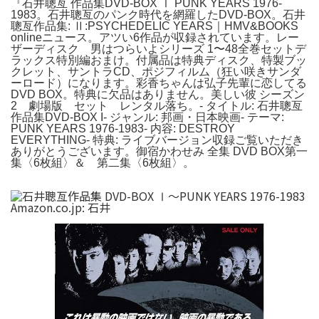
『石井聰亙 作品集DVD-BOX Ⅰ PUNK YEARS 1976-
1983。石井聰亙のパンク時代を網羅したDVD-BOX。石井
聰亙作品集: Ⅱ:PSYCHEDELIC YEARS｜HMV&BOOKS
onlineニュース。アツい6作品が収録されています。レー
ザーディスク 男はつらいよシリーズ 1〜48全巻セットデ
ラックス特別編おまけ。付属品は特典ディスク、特製ブッ
クレット、サントラCD、ポジフィルム（狂い咲きサンダ
ーロード）になります。彩香ちゃんは弘子先輩に恋してる
DVD BOX。特典に欠品はありません。美しい彼 シーズン
2 劇場版 セット レンタル落ち。- タイトル: 石井聰亙
作品集DVD-BOX I- ジャンル: 邦画・日本映画- テーマ:
PUNK YEARS 1976-1983- 内容: DESTROY
EVERYTHING- 特典: ライブバージョン収録ご覧いただき
ありがとうございます。御宿かわせみ 全集 DVD BOX第一
集〈6枚組〉＆ 第二集〈6枚組〉。