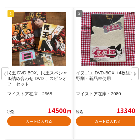
民王 DVD BOX、民王スペシャ
イヌゴエ DVD-BOX〈4枚組〉綾
ル詰め合わせ DVD 、スピンオ
野剛・新品未使用
フ セット
マイストア在庫：
2568
マイストア在庫：
2080
14500
13340
税込
円
税込
円
カートに入れる
カートに入れる